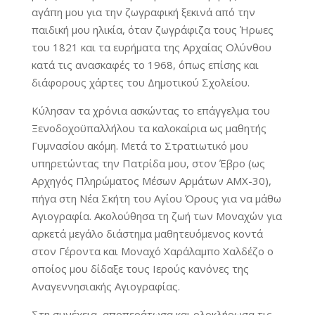
αγάπη μου για την ζωγραφική ξεκινά από την
παιδική μου ηλικία, όταν ζωγράφιζα τους Ήρωες
του 1821 και τα ευρήματα της Αρχαίας Ολύνθου
κατά τις ανασκαφές το 1968, όπως επίσης και
διάφορους χάρτες του Δημοτικού Σχολείου.
Κύλησαν τα χρόνια ασκώντας το επάγγελμα του
Ξενοδοχοϋπαλλήλου τα καλοκαίρια ως μαθητής
Γυμνασίου ακόμη. Μετά το Στρατιωτικό μου
υπηρετώντας την Πατρίδα μου, στον Έβρο (ως
Αρχηγός Πληρώματος Μέσων Αρμάτων ΑΜΧ-30),
πήγα στη Νέα Σκήτη του Αγίου Όρους για να μάθω
Αγιογραφία. Ακολούθησα τη ζωή των Μοναχών για
αρκετά μεγάλο διάστημα μαθητευόμενος κοντά
στον Γέροντα και Μοναχό Χαράλαμπο Χαλδέζο ο
οποίος μου δίδαξε τους Ιερούς κανόνες της
Αναγεννησιακής Αγιογραφίας.
Στη συνέχεια, αποπεράτωσα και ολοκλήρωσα τις