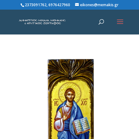
2373091762, 6976427960
eikones@memakis.gr