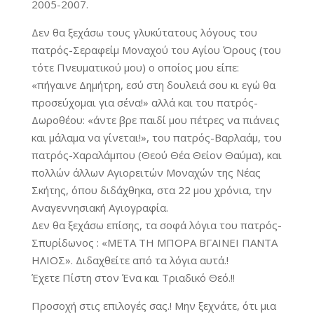
2005-2007.
Δεν θα ξεχάσω τους γλυκύτατους λόγους του
πατρός-Σεραφείμ Μοναχού του Αγίου Όρους (του
τότε Πνευματικού μου) ο οποίος μου είπε:
«πήγαινε Δημήτρη, εσύ στη δουλειά σου κι εγώ θα
προσεύχομαι για σένα!» αλλά και του πατρός-
Δωροθέου: «άντε βρε παιδί μου πέτρες να πιάνεις
και μάλαμα να γίνεται!», του πατρός-Βαρλαάμ, του
πατρός-Χαραλάμπου (Θεού Θέα Θείον Θαύμα), και
πολλών άλλων Αγιορειτών Μοναχών της Νέας
Σκήτης, όπου διδάχθηκα, στα 22 μου χρόνια, την
Αναγεννησιακή Αγιογραφία.
Δεν θα ξεχάσω επίσης, τα σοφά λόγια του πατρός-
Σπυρίδωνος : «ΜΕΤΑ ΤΗ ΜΠΟΡΑ ΒΓΑΙΝΕΙ ΠΑΝΤΑ
ΗΛΙΟΣ». Διδαχθείτε από τα λόγια αυτά.!
Έχετε Πίστη στον Ένα και Τριαδικό Θεό.!!
Προσοχή στις επιλογές σας.! Μην ξεχνάτε, ότι μια