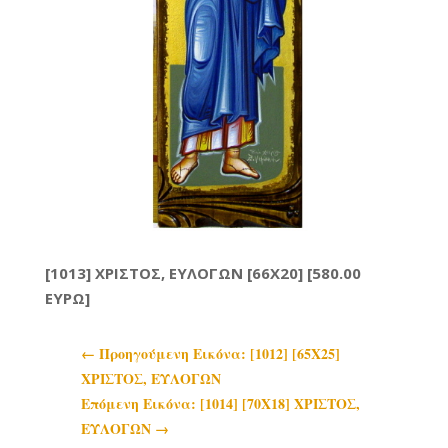
[1013] ΧΡΙΣΤΟΣ, ΕΥΛΟΓΩΝ [66X20] [580.00
ΕΥΡΩ]
←
Προηγoύμενη Εικόνα: [1012] [65Χ25]
ΧΡΙΣΤΟΣ, ΕΥΛΟΓΩΝ
Επόμενη Εικόνα: [1014] [70Χ18] ΧΡΙΣΤΟΣ,
ΕΥΛΟΓΩΝ
→