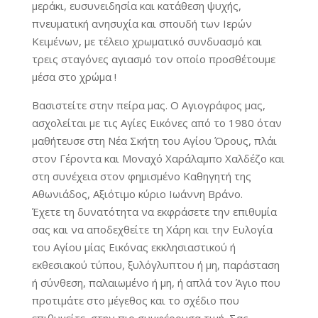
μεράκι, ευσυνειδησία και κατάθεση ψυχής,
πνευματική ανησυχία και σπουδή των Ιερών
Κειμένων, με τέλειο χρωματικό συνδυασμό και
τρεις σταγόνες αγιασμό τον οποίο προσθέτουμε
μέσα στο χρώμα !
Βασιστείτε στην πείρα μας. Ο Αγιογράφος μας,
ασχολείται με τις Αγίες Εικόνες από το 1980 όταν
μαθήτευσε στη Νέα Σκήτη του Αγίου Όρους, πλάι
στον Γέροντα και Μοναχό Χαράλαμπο Χαλδέζο και
στη συνέχεια στον φημισμένο Καθηγητή της
Αθωνιάδος, Αξιότιμο κύριο Ιωάννη Βράνο.
Έχετε τη δυνατότητα να εκφράσετε την επιθυμία
σας και να αποδεχθείτε τη Χάρη και την Ευλογία
του Αγίου μίας Εικόνας εκκλησιαστικού ή
εκθεσιακού τύπου, ξυλόγλυπτου ή μη, παράσταση
ή σύνθεση, παλαιωμένο ή μη, ή απλά τον Άγιο που
προτιμάτε στο μέγεθος και το σχέδιο που
επιθυμείτε, στην πιο συμφέρουσα τιμή. Σας