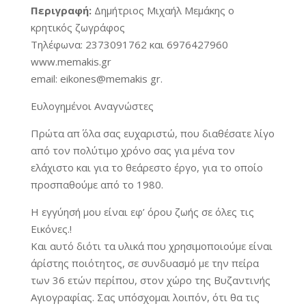
Περιγραφή:
Δημήτριος Μιχαήλ Μεμάκης ο
κρητικός ζωγράφος
Τηλέφωνα: 2373091762 και 6976427960
www.memakis.gr
email: eikones@memakis gr.
Ευλογημένοι Αναγνώστες
Πρώτα απ΄ όλα σας ευχαριστώ, που διαθέσατε λίγο
από τον πολύτιμο χρόνο σας για μένα τον
ελάχιστο και για το θεάρεστο έργο, για το οποίο
προσπαθούμε από το 1980.
Η εγγύησή μου είναι εφ’ όρου ζωής σε όλες τις
Εικόνες.!
Και αυτό διότι τα υλικά που χρησιμοποιούμε είναι
άρίστης ποιότητος, σε συνδυασμό με την πείρα
των 36 ετών περίπου, στον χώρο της Βυζαντινής
Αγιογραφίας. Σας υπόσχομαι λοιπόν, ότι θα τις