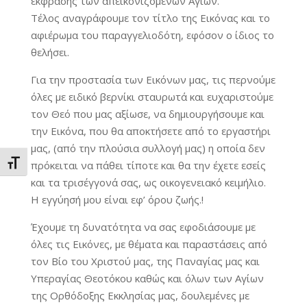
έκφρασης των απεικονιζόμενων Αγίων.
Τέλος αναγράφουμε τον τίτλο της Εικόνας και το
αφιέρωμα του παραγγελιοδότη, εφόσον ο ίδιος το
θελήσει.
Για την προστασία των Εικόνων μας, τις περνούμε
όλες με ειδικό βερνίκι σταυρωτά και ευχαριστούμε
τον Θεό που μας αξίωσε, να δημιουργήσουμε και
την Εικόνα, που θα αποκτήσετε από το εργαστήρι
μας, (από την πλούσια συλλογή μας) η οποία δεν
Εναλλαγή Μεγέθους Γραμμάτων
πρόκειται να πάθει τίποτε και θα την έχετε εσείς
και τα τρισέγγονά σας, ως οικογενειακό κειμήλιο.
Η εγγύησή μου είναι εφ’ όρου ζωής.!
Έχουμε τη δυνατότητα να σας εφοδιάσουμε με
όλες τις Εικόνες, με θέματα και παραστάσεις από
τον Βίο του Χριστού μας, της Παναγίας μας και
Υπεραγίας Θεοτόκου καθώς και όλων των Αγίων
της Ορθόδοξης Εκκλησίας μας, δουλεμένες με