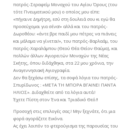
πατρός-Σεραφείμ Μοναχού του Αγίου Όρους (του
τότε Πνευματικού μου) ο οποίος μου είπε:
«πήγαινε Δημήτρη, εσύ στη δουλειά σου κι εγώ θα
προσεύχομαι για σένα!» αλλά και του πατρός-
Δωροθέου: «άντε βρε παιδί μου πέτρες να πιάνεις
και μάλαμα να γίνεται!», του πατρός-Βαρλαάμ, του
πατρός-Χαραλάμπου (Θεού Θέα Θείον Θαύμα), και
πολλών άλλων Αγιορειτών Μοναχών της Νέας
Σκήτης, όπου διδάχθηκα, στα 22 μου χρόνια, την
Αναγεννησιακή Αγιογραφία.
Δεν θα ξεχάσω επίσης, τα σοφά λόγια του πατρός-
Σπυρίδωνος : «ΜΕΤΑ ΤΗ ΜΠΟΡΑ ΒΓΑΙΝΕΙ ΠΑΝΤΑ
ΗΛΙΟΣ». Διδαχθείτε από τα λόγια αυτά.!
Έχετε Πίστη στον Ένα και Τριαδικό Θεό.!!
Προσοχή στις επιλογές σας.! Μην ξεχνάτε, ότι μια
φορά αγοράζετε Εικόνα.
Ας έχει λοιπόν το φτερούγισμα της παρουσίας του