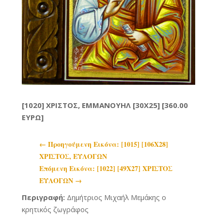
[1020] ΧΡΙΣΤΟΣ, ΕΜΜΑΝΟΥΗΛ [30X25] [360.00
ΕΥΡΩ]
←
Προηγoύμενη Εικόνα: [1015] [106Χ28]
ΧΡΙΣΤΟΣ, ΕΥΛΟΓΩΝ
Επόμενη Εικόνα: [1022] [49Χ27] ΧΡΙΣΤΟΣ
ΕΥΛΟΓΩΝ
→
Περιγραφή:
Δημήτριος Μιχαήλ Μεμάκης ο
κρητικός ζωγράφος