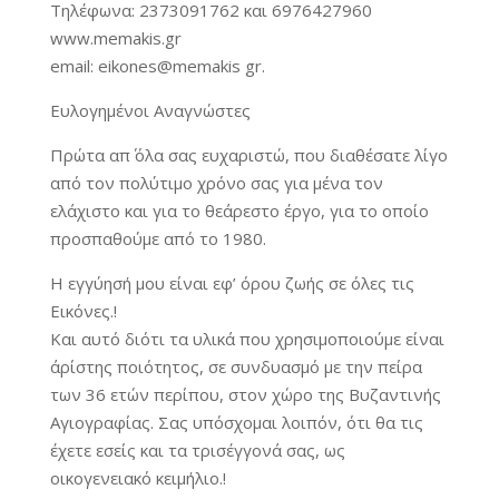
Τηλέφωνα: 2373091762 και 6976427960
www.memakis.gr
email: eikones@memakis gr.
Ευλογημένοι Αναγνώστες
Πρώτα απ΄ όλα σας ευχαριστώ, που διαθέσατε λίγο
από τον πολύτιμο χρόνο σας για μένα τον
ελάχιστο και για το θεάρεστο έργο, για το οποίο
προσπαθούμε από το 1980.
Η εγγύησή μου είναι εφ’ όρου ζωής σε όλες τις
Εικόνες.!
Και αυτό διότι τα υλικά που χρησιμοποιούμε είναι
άρίστης ποιότητος, σε συνδυασμό με την πείρα
των 36 ετών περίπου, στον χώρο της Βυζαντινής
Αγιογραφίας. Σας υπόσχομαι λοιπόν, ότι θα τις
έχετε εσείς και τα τρισέγγονά σας, ως
οικογενειακό κειμήλιο.!