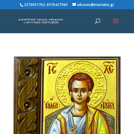
2373091762, 6976427960
eikones@memakis.gr