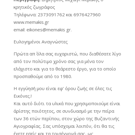
κρητικός ζωγράφος
Τηλέφωνα: 2373091762 και 6976427960
www.memakis.gr
email: eikones@memakis gr.
Ευλογημένοι Αναγνώστες
Πρώτα απ΄ όλα σας ευχαριστώ, που διαθέσατε λίγο
από τον πολύτιμο χρόνο σας για μένα τον
ελάχιστο και για το θεάρεστο έργο, για το οποίο
προσπαθούμε από το 1980.
Η εγγύησή μου είναι εφ’ όρου ζωής σε όλες τις
Εικόνες.!
Και αυτό διότι τα υλικά που χρησιμοποιούμε είναι
άρίστης ποιότητος, σε συνδυασμό με την πείρα
των 36 ετών περίπου, στον χώρο της Βυζαντινής
Αγιογραφίας. Σας υπόσχομαι λοιπόν, ότι θα τις
έχετε εσείς και τα τρισέγγονά σας, ως