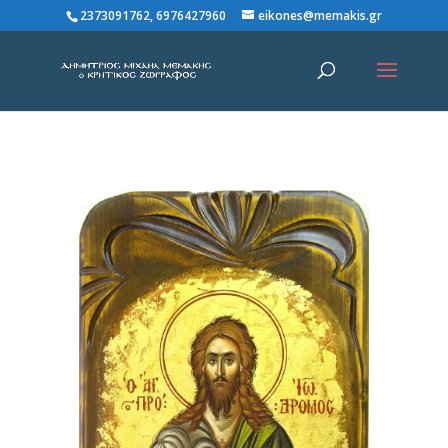
2373091762, 6976427960
eikones@memakis.gr