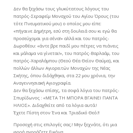
Δεν θα ξεχάσω τους γλυκύτατους λόγους του
πατρός-Σεραφείμ Μοναχού του Αγίου Όρους (του
τότε Πνευματικού μου) ο οποίος μου είπε:
«πήγαινε Δημήτρη, εσύ στη δουλειά σου κι εγώ θα
προσεύχομαι για σένα!» αλλά και του πατρός-
Δωροθέου: «άντε βρε παιδί μου πέτρες να πιάνεις
και μάλαμα να γίνεται!», του πατρός-Βαρλαάμ, του
πατρός-Χαραλάμπου (Θεού Θέα Θείον Θαύμα), και
πολλών άλλων Αγιορειτών Μοναχών της Νέας
Σκήτης, όπου διδάχθηκα, στα 22 μου χρόνια, την
Αναγεννησιακή Αγιογραφία.
Δεν θα ξεχάσω επίσης, τα σοφά λόγια του πατρός-
Σπυρίδωνος : «ΜΕΤΑ ΤΗ ΜΠΟΡΑ ΒΓΑΙΝΕΙ ΠΑΝΤΑ
ΗΛΙΟΣ». Διδαχθείτε από τα λόγια αυτά.!
Έχετε Πίστη στον Ένα και Τριαδικό Θεό.!!
Προσοχή στις επιλογές σας.! Μην ξεχνάτε, ότι μια
φορά αγοράζετε Εικόνα.