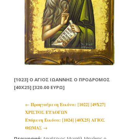
[1023] Ο ΑΓΙΟΣ ΙΩΑΝΝΗΣ Ο ΠΡΟΔΡΟΜΟΣ
[40
X
25] [320.00 ΕΥΡΩ]
←
Προηγoύμενη Εικόνα: [1022] [49Χ27]
ΧΡΙΣΤΟΣ ΕΥΛΟΓΩΝ
Επόμενη Εικόνα: [1024] [40Χ25] ΑΓΙΟΣ
ΘΩΜΑΣ
→
Περιγραφή:
Δημήτριος Μιχαήλ Μεμάκης ο