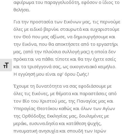
αφιέρωμα του παραγγελιοδότη, εφόσον ο ίδιος το
θελήσει.
Για την προστασία των Εικόνων μας, τις περνούμε
όλες με ειδικό βερνίκι σταυρωτά και ευχαριστούμε
τον Θεό που μας αξίωσε, να δημιουργήσουμε και
την Εικόνα, που θα αποκτήσετε από το εργαστήρι
μας, (από την πλούσια συλλογή μας) η οποία δεν
πρόκειται να πάθει τίποτε και θα την έχετε εσείς
και τα τρισέγγονά σας, ως οικογενειακό κειμήλιο.
Εναλλαγή Μεγέθους Γραμμάτων
Η εγγύησή μου είναι εφ’ όρου ζωής.!
Έχουμε τη δυνατότητα να σας εφοδιάσουμε με
όλες τις Εικόνες, με θέματα και παραστάσεις από
τον Βίο του Χριστού μας, της Παναγίας μας και
Υπεραγίας Θεοτόκου καθώς και όλων των Αγίων
της Ορθόδοξης Εκκλησίας μας, δουλεμένες με
μεράκι, ευσυνειδησία και κατάθεση ψυχής,
πνευματική ανησυχία και σπουδή των Ιερών