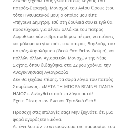
Δεν θα ξεχάσω τους γλυκύτατους λόγους του
πατρός-Σεραφείμ Μοναχού του Αγίου Όρους (του
τότε Πνευματικού μου) ο οποίος μου είπε:
«πήγαινε Δημήτρη, εσύ στη δουλειά σου κι εγώ θα
προσεύχομαι για σένα!» αλλά και του πατρός-
Δωροθέου: «άντε βρε παιδί μου πέτρες να πιάνεις
και μάλαμα να γίνεται!», του πατρός-Βαρλαάμ, του
πατρός-Χαραλάμπου (Θεού Θέα Θείον Θαύμα), και
πολλών άλλων Αγιορειτών Μοναχών της Νέας
Σκήτης, όπου διδάχθηκα, στα 22 μου χρόνια, την
Αναγεννησιακή Αγιογραφία.
Δεν θα ξεχάσω επίσης, τα σοφά λόγια του πατρός-
Σπυρίδωνος : «ΜΕΤΑ ΤΗ ΜΠΟΡΑ ΒΓΑΙΝΕΙ ΠΑΝΤΑ
ΗΛΙΟΣ». Διδαχθείτε από τα λόγια αυτά.!
Έχετε Πίστη στον Ένα και Τριαδικό Θεό.!!
Προσοχή στις επιλογές σας.! Μην ξεχνάτε, ότι μια
φορά αγοράζετε Εικόνα.
Ας έχει λοιπόν το φτερούγισμα της παρουσίας του