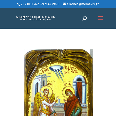
2373091762, 6976427960
eikones@memakis.gr