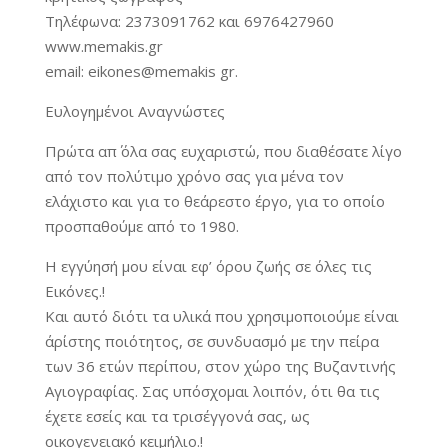
Τηλέφωνα: 2373091762 και 6976427960
www.memakis.gr
email: eikones@memakis gr.
Ευλογημένοι Αναγνώστες
Πρώτα απ΄ όλα σας ευχαριστώ, που διαθέσατε λίγο
από τον πολύτιμο χρόνο σας για μένα τον
ελάχιστο και για το θεάρεστο έργο, για το οποίο
προσπαθούμε από το 1980.
Η εγγύησή μου είναι εφ’ όρου ζωής σε όλες τις
Εικόνες.!
Και αυτό διότι τα υλικά που χρησιμοποιούμε είναι
άρίστης ποιότητος, σε συνδυασμό με την πείρα
των 36 ετών περίπου, στον χώρο της Βυζαντινής
Αγιογραφίας. Σας υπόσχομαι λοιπόν, ότι θα τις
έχετε εσείς και τα τρισέγγονά σας, ως
οικογενειακό κειμήλιο.!