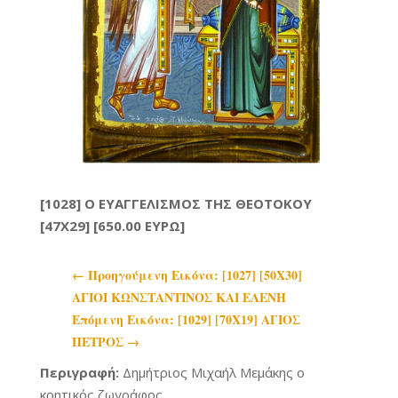
[1028] Ο ΕΥΑΓΓΕΛΙΣΜΟΣ ΤΗΣ ΘΕΟΤΟΚΟΥ
[47X29] [650.00 ΕΥΡΩ]
←
Προηγoύμενη Εικόνα: [1027] [50Χ30]
ΑΓΙΟΙ ΚΩΝΣΤΑΝΤΙΝΟΣ ΚΑΙ ΕΛΕΝΗ
Επόμενη Εικόνα: [1029] [70Χ19] ΑΓΙΟΣ
ΠΕΤΡΟΣ
→
Περιγραφή:
Δημήτριος Μιχαήλ Μεμάκης ο
κρητικός ζωγράφος