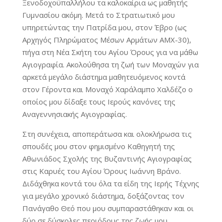
Ξενοδοχοϋπαλλήλου τα καλοκαίρια ως μαθητής
Γυμνασίου ακόμη. Μετά το Στρατιωτικό μου
υπηρετώντας την Πατρίδα μου, στον Έβρο (ως
Αρχηγός Πληρώματος Μέσων Αρμάτων ΑΜΧ-30),
πήγα στη Νέα Σκήτη του Αγίου Όρους για να μάθω
Αγιογραφία. Ακολούθησα τη ζωή των Μοναχών για
αρκετά μεγάλο διάστημα μαθητευόμενος κοντά
στον Γέροντα και Μοναχό Χαράλαμπο Χαλδέζο ο
οποίος μου δίδαξε τους Ιερούς κανόνες της
Αναγεννησιακής Αγιογραφίας.
Στη συνέχεια, αποπεράτωσα και ολοκλήρωσα τις
σπουδές μου στον φημισμένο Καθηγητή της
Αθωνιάδος Σχολής της Βυζαντινής Αγιογραφίας
στις Καρυές του Αγίου Όρους Ιωάννη Βράνο.
Διδάχθηκα κοντά του όλα τα είδη της Ιερής Τέχνης
για μεγάλο χρονικό διάστημα, δοξάζοντας τον
Πανάγαθο Θεό που μου συμπαραστάθηκαν και οι
δύο σε δύσκολες περιόδους της ζωής μου.