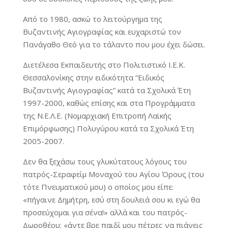
Από το 1980, ασκώ το λειτούργημα της
Βυζαντινής Αγιογραφίας και ευχαριστώ τον
Πανάγαθο Θεό για το τάλαντο που μου έχει δώσει.
Διετέλεσα Εκπαιδευτής στο Πολιτιστικό Ι.Ε.Κ.
Θεσσαλονίκης στην ειδικότητα “Ειδικός
Βυζαντινής Αγιογραφίας” κατά τα Σχολικά Έτη
1997-2000, καθώς επίσης και στα Προγράμματα
της Ν.Ε.Λ.Ε. (Νομαρχιακή Επιτροπή Λαϊκής
Επιμόρφωσης) Πολυγύρου κατά τα Σχολικά Έτη
2005-2007.
Δεν θα ξεχάσω τους γλυκύτατους λόγους του
πατρός-Σεραφείμ Μοναχού του Αγίου Όρους (του
τότε Πνευματικού μου) ο οποίος μου είπε:
«πήγαινε Δημήτρη, εσύ στη δουλειά σου κι εγώ θα
προσεύχομαι για σένα!» αλλά και του πατρός-
Δωροθέου: «άντε βρε παιδί μου πέτρες να πιάνεις