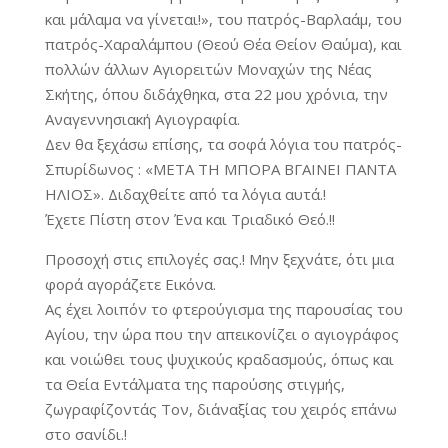
και μάλαμα να γίνεται!», του πατρός-Βαρλαάμ, του
πατρός-Χαραλάμπου (Θεού Θέα Θείον Θαύμα), και
πολλών άλλων Αγιορειτών Μοναχών της Νέας
Σκήτης, όπου διδάχθηκα, στα 22 μου χρόνια, την
Αναγεννησιακή Αγιογραφία.
Δεν θα ξεχάσω επίσης, τα σοφά λόγια του πατρός-
Σπυρίδωνος : «ΜΕΤΑ ΤΗ ΜΠΟΡΑ ΒΓΑΙΝΕΙ ΠΑΝΤΑ
ΗΛΙΟΣ». Διδαχθείτε από τα λόγια αυτά.!
Έχετε Πίστη στον Ένα και Τριαδικό Θεό.!!
Προσοχή στις επιλογές σας.! Μην ξεχνάτε, ότι μια
φορά αγοράζετε Εικόνα.
Ας έχει λοιπόν το φτερούγισμα της παρουσίας του
Αγίου, την ώρα που την απεικονίζει ο αγιογράφος
και νοιώθει τους ψυχικούς κραδασμούς, όπως και
τα Θεία Εντάλματα της παρούσης στιγμής,
ζωγραφίζοντάς Τον, δι΄αναξίας του χειρός επάνω
στο σανίδι.!