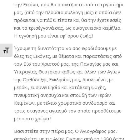
την Εικόνα, που θα αποκτήσετε από το εργαστήρι
μας, (από την πλούσια συλλογή μας) η οποία δεν
πρόκειται να πάθει τίποτε και θα την έχετε εσείς
και τα τρισέγγονά σας, ως οικογενειακό κειμήλιο.
Η εγγύησή μου είναι εφ’ όρου ζωής.!
Έχουμε τη δυνατότητα να σας εφοδιάσουμε με
Εναλλαγή Μεγέθους Γραμμάτων
όλες τις Εικόνες, με θέματα και παραστάσεις από
τον Βίο του Χριστού μας, της Παναγίας μας και
Υπεραγίας Θεοτόκου καθώς και όλων των Αγίων
της Ορθόδοξης Εκκλησίας μας, δουλεμένες με
μεράκι, ευσυνειδησία και κατάθεση ψυχής,
πνευματική ανησυχία και σπουδή των Ιερών
Κειμένων, με τέλειο χρωματικό συνδυασμό και
τρεις σταγόνες αγιασμό τον οποίο προσθέτουμε
μέσα στο χρώμα !
Βασιστείτε στην πείρα μας. Ο Αγιογράφος μας,
ασχολείται με τις Αγίες Εικόνες από το 1980 όταν