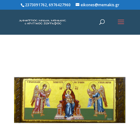
2373091762, 6976427960
eikones@memakis.gr