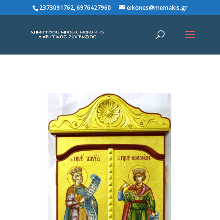
2373091762, 6976427960
eikones@memakis.gr