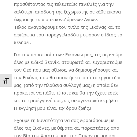
προσθέτοντας τις τελευταίες πινελιές για την
καλύτερη απόδοση της ξεχωριστής σε κάθε εικόνα
έκφρασης των απεικονιζόμενων Αγίων.
Τέλος αναγράφουμε τον τίτλο της Εικόνας και το
αφιέρωμα του παραγγελιοδότη, εφόσον ο ίδιος το
θελήσει.
Για την προστασία των Εικόνων μας, τις περνούμε
όλες με ειδικό βερνίκι σταυρωτά και ευχαριστούμε
τον Θεό που μας αξίωσε, να δημιουργήσουμε και
την Εικόνα, που θα αποκτήσετε από το εργαστήρι
Εναλλαγή Μεγέθους Γραμμάτων
μας, (από την πλούσια συλλογή μας) η οποία δεν
πρόκειται να πάθει τίποτε και θα την έχετε εσείς
και τα τρισέγγονά σας, ως οικογενειακό κειμήλιο.
Η εγγύησή μου είναι εφ’ όρου ζωής.!
Έχουμε τη δυνατότητα να σας εφοδιάσουμε με
όλες τις Εικόνες, με θέματα και παραστάσεις από
τον Βίο του Χριστού μας, της Παναγίας μας και