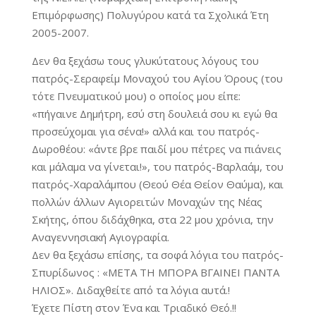
Επιμόρφωσης) Πολυγύρου κατά τα Σχολικά Έτη
2005-2007.
Δεν θα ξεχάσω τους γλυκύτατους λόγους του
πατρός-Σεραφείμ Μοναχού του Αγίου Όρους (του
τότε Πνευματικού μου) ο οποίος μου είπε:
«πήγαινε Δημήτρη, εσύ στη δουλειά σου κι εγώ θα
προσεύχομαι για σένα!» αλλά και του πατρός-
Δωροθέου: «άντε βρε παιδί μου πέτρες να πιάνεις
και μάλαμα να γίνεται!», του πατρός-Βαρλαάμ, του
πατρός-Χαραλάμπου (Θεού Θέα Θείον Θαύμα), και
πολλών άλλων Αγιορειτών Μοναχών της Νέας
Σκήτης, όπου διδάχθηκα, στα 22 μου χρόνια, την
Αναγεννησιακή Αγιογραφία.
Δεν θα ξεχάσω επίσης, τα σοφά λόγια του πατρός-
Σπυρίδωνος : «ΜΕΤΑ ΤΗ ΜΠΟΡΑ ΒΓΑΙΝΕΙ ΠΑΝΤΑ
ΗΛΙΟΣ». Διδαχθείτε από τα λόγια αυτά.!
Έχετε Πίστη στον Ένα και Τριαδικό Θεό.!!