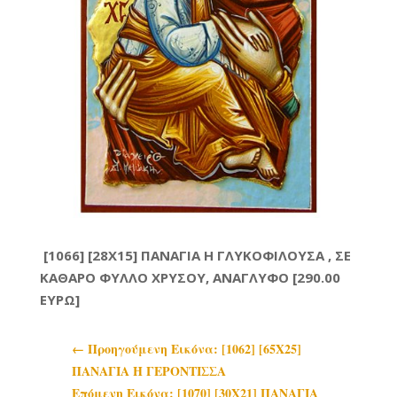
[1066] [28Χ15] ΠΑΝΑΓΙΑ Η ΓΛΥΚΟΦΙΛΟΥΣΑ , ΣΕ
ΚΑΘΑΡΟ ΦΥΛΛΟ ΧΡΥΣΟΥ, ΑΝΑΓΛΥΦΟ [290.00
ΕΥΡΩ]
←
Προηγoύμενη Εικόνα: [1062] [65Χ25]
ΠΑΝΑΓΙΑ Η ΓΕΡΟΝΤΙΣΣΑ
Επόμενη Εικόνα: [1070] [30Χ21] ΠΑΝΑΓΙΑ