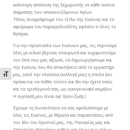
καλύτερη απόδοση της ξεχωριστής σε κάθε εικόνα
έκφρασης των απεικονιζόμενων Αγίων.
Τέλος αναγράφουμε τον τίτλο της Εικόνας και το
αφιέρωμα του παραγγελιοδότη, εφόσον ο ίδιος το
θελήσει.
Για την προστασία των Εικόνων μας, τις περνούμε
όλες με ειδικό βερνίκι σταυρωτά και ευχαριστούμε
τον Θεό που μας αξίωσε, να δημιουργήσουμε και
την Εικόνα, που θα αποκτήσετε από το εργαστήρι
μας, (από την πλούσια συλλογή μας) η οποία δεν
Εναλλαγή Μεγέθους Γραμμάτων
πρόκειται να πάθει τίποτε και θα την έχετε εσείς
και τα τρισέγγονά σας, ως οικογενειακό κειμήλιο.
Η εγγύησή μου είναι εφ’ όρου ζωής.!
Έχουμε τη δυνατότητα να σας εφοδιάσουμε με
όλες τις Εικόνες, με θέματα και παραστάσεις από
τον Βίο του Χριστού μας, της Παναγίας μας και
Υπεραγίας Θεοτόκου καθώς και όλων των Αγίων