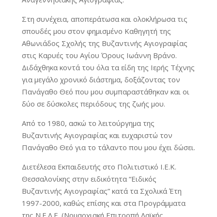
Στη συνέχεια, αποπεράτωσα και ολοκλήρωσα τις
σπουδές μου στον φημισμένο Καθηγητή της
Αθωνιάδος Σχολής της Βυζαντινής Αγιογραφίας
στις Καρυές του Αγίου Όρους Ιωάννη Βράνο.
Διδάχθηκα κοντά του όλα τα είδη της Ιερής Τέχνης
για μεγάλο χρονικό διάστημα, δοξάζοντας τον
Πανάγαθο Θεό που μου συμπαραστάθηκαν και οι
δύο σε δύσκολες περιόδους της ζωής μου.
Από το 1980, ασκώ το λειτούργημα της
Βυζαντινής Αγιογραφίας και ευχαριστώ τον
Πανάγαθο Θεό για το τάλαντο που μου έχει δώσει.
Διετέλεσα Εκπαιδευτής στο Πολιτιστικό Ι.Ε.Κ.
Θεσσαλονίκης στην ειδικότητα “Ειδικός
Βυζαντινής Αγιογραφίας” κατά τα Σχολικά Έτη
1997-2000, καθώς επίσης και στα Προγράμματα
της Ν.Ε.Λ.Ε. (Νομαρχιακή Επιτροπή Λαϊκής