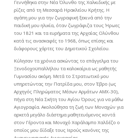
Γεννήθηκα στην Νέα Όλυνθο της Χαλκιδικής με
ρίζες από τη Μεσσαρά Ηρακλείου Κρήτης. Η
αγάπη μου για την ζωγραφική ξεκινά από την
παιδική μου ηλικία, όταν ζωγράφιζα τους Ήρωες
του 1821 και τα ευρήματα της Αρχαίας Ολύνθου
κατά τις ανασκαφές το 1968, όπως επίσης και
διάφορους χάρτες του Δημοτικού Σχολείου.
Κύλησαν τα χρόνια ασκώντας το επάγγελμα του
Ξενοδοχοϋπαλλήλου τα καλοκαίρια ως μαθητής
Γυμνασίου ακόμη. Μετά το Στρατιωτικό μου
υπηρετώντας την Πατρίδα μου, στον Έβρο (ως
Αρχηγός Πληρώματος Μέσων Αρμάτων ΑΜΧ-30),
πήγα στη Νέα Σκήτη του Αγίου Όρους για να μάθω
Αγιογραφία. Ακολούθησα τη ζωή των Μοναχών για
αρκετά μεγάλο διάστημα μαθητευόμενος κοντά
στον Γέροντα και Μοναχό Χαράλαμπο Χαλδέζο ο
οποίος μου δίδαξε τους Ιερούς κανόνες της
Αναγεννησιακής Αγιογραφίας.