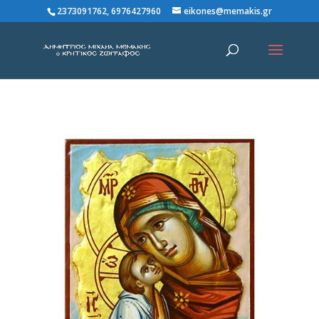
2373091762, 6976427960
eikones@memakis.gr