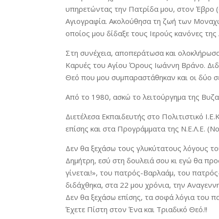
υπηρετώντας την Πατρίδα μου, στον Έβρο 
Αγιογραφία. Ακολούθησα τη ζωή των Μοναχ
οποίος μου δίδαξε τους Ιερούς κανόνες της
Στη συνέχεια, αποπεράτωσα και ολοκλήρωσα
Καρυές του Αγίου Όρους Ιωάννη Βράνο. Διδ
Θεό που μου συμπαραστάθηκαν και οι δύο σ
Από το 1980, ασκώ το λειτούργημα της Βυζα
Διετέλεσα Εκπαιδευτής στο Πολιτιστικό Ι.Ε
επίσης και στα Προγράμματα της Ν.Ε.Λ.Ε. (
Δεν θα ξεχάσω τους γλυκύτατους λόγους το
Δημήτρη, εσύ στη δουλειά σου κι εγώ θα προ
γίνεται!», του πατρός-Βαρλαάμ, του πατρό
διδάχθηκα, στα 22 μου χρόνια, την Αναγενν
Δεν θα ξεχάσω επίσης, τα σοφά λόγια του 
Έχετε Πίστη στον Ένα και Τριαδικό Θεό.!!