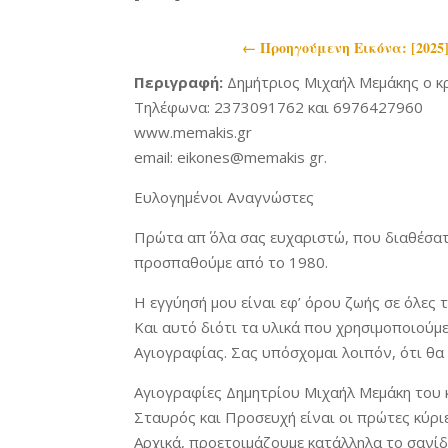
←
Προηγoύμενη Εικόνα: [202
Περιγραφή:
Δημήτριος Μιχαήλ Μεμάκης ο κ
Τηλέφωνα: 2373091762 και 6976427960
www.memakis.gr
email: eikones@memakis gr.
Ευλογημένοι Αναγνώστες
Πρώτα απ΄ όλα σας ευχαριστώ, που διαθέσατε
προσπαθούμε από το 1980.
Η εγγύησή μου είναι εφ’ όρου ζωής σε όλες τι
Και αυτό διότι τα υλικά που χρησιμοποιούμ
Αγιογραφίας. Σας υπόσχομαι λοιπόν, ότι θα τ
Αγιογραφίες Δημητρίου Μιχαήλ Μεμάκη του 
Σταυρός και Προσευχή είναι οι πρώτες κύριε
Αρχικά, προετοιμάζουμε κατάλληλα το σανίδι