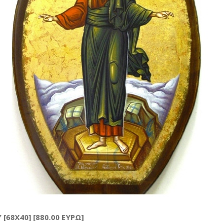
[68X40] [880.00 ΕΥΡΩ]