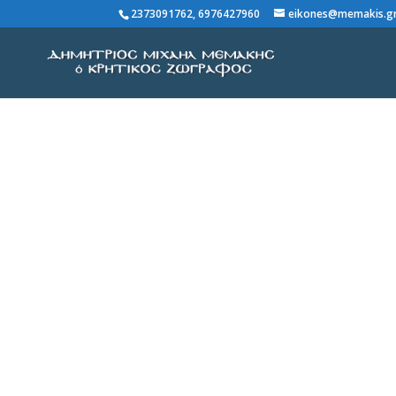
2373091762, 6976427960
eikones@memakis.g