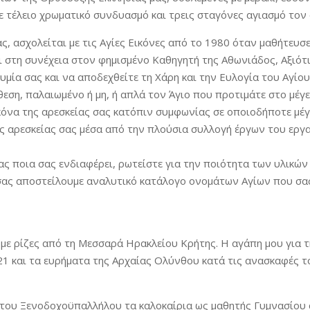
ε τέλειο χρωματικό συνδυασμό και τρεις σταγόνες αγιασμό τον
ς, ασχολείται με τις Αγίες Εικόνες από το 1980 όταν μαθήτευσ
 στη συνέχεια στον φημισμένο Καθηγητή της Αθωνιάδος, Αξιότ
μία σας και να αποδεχθείτε τη Χάρη και την Ευλογία του Αγίου
ση, παλαιωμένο ή μη, ή απλά τον Άγιο που προτιμάτε στο μέγεθ
κόνα της αρεσκείας σας κατόπιν συμφωνίας σε οποιοδήποτε μέγ
ης αρεσκείας σας μέσα από την πλούσια συλλογή έργων του εργα
μας ποια σας ενδιαφέρει, ρωτείστε για την ποιότητα των υλικών
σας αποστείλουμε αναλυτικό κατάλογο ονομάτων Αγίων που σα
με ρίζες από τη Μεσσαρά Ηρακλείου Κρήτης. Η αγάπη μου για τ
21 και τα ευρήματα της Αρχαίας Ολύνθου κατά τις ανασκαφές τ
του Ξενοδοχοϋπαλλήλου τα καλοκαίρια ως μαθητής Γυμνασίου 