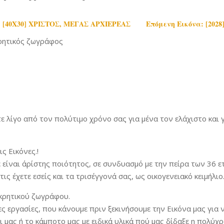
5] [40Χ30] ΧΡΙΣΤΟΣ, ΜΕΓΑΣ ΑΡΧΙΕΡΕΑΣ
Επόμενη Εικόνα: [202
ρητικός ζωγράφος
 λίγο από τον πολύτιμο χρόνο σας για μένα τον ελάχιστο και γ
ς Εικόνες.!
ε είναι άρίστης ποιότητος, σε συνδυασμό με την πείρα των 36 
ις έχετε εσείς και τα τρισέγγονά σας, ως οικογενειακό κειμήλιο.
κρητικού ζωγράφου.
ς εργασίες, που κάνουμε πριν ξεκινήσουμε την Εικόνα μας για 
 μας ή το κάμποτο μας με ειδικά υλικά πού μας δίδαξε η πολύχ