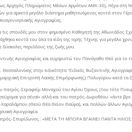
(ως Αρχηγός Πληρώματος Μέσων Αρμάτων ΑΜΧ-30), πήγα στη Νέ
ών για αρκετά μεγάλο διάστημα μαθητευόμενος κοντά στον Γέ
 Αναγεννησιακής Αγιογραφίας.
 τις σπουδές μου στον φημισμένο Καθηγητή της Αθωνιάδος Σχ
άχθηκα κοντά του όλα τα είδη της Ιερής Τέχνης για μεγάλο χρ
ε δύσκολες περιόδους της ζωής μου.
ντινής Αγιογραφίας και ευχαριστώ τον Πανάγαθο Θεό για το τά
.Κ. Θεσσαλονίκης στην ειδικότητα “Ειδικός Βυζαντινής Αγιογρα
Νομαρχιακή Επιτροπή Λαϊκής Επιμόρφωσης) Πολυγύρου κατά τα 
υ πατρός-Σεραφείμ Μοναχού του Αγίου Όρους (του τότε Πνευμα
σεύχομαι για σένα!» αλλά και του πατρός-Δωροθέου: «άντε βρε 
ς-Χαραλάμπου (Θεού Θέα Θείον Θαύμα), και πολλών άλλων Αγι
ησιακή Αγιογραφία.
πατρός-Σπυρίδωνος : «ΜΕΤΑ ΤΗ ΜΠΟΡΑ ΒΓΑΙΝΕΙ ΠΑΝΤΑ ΗΛΙΟΣ». 