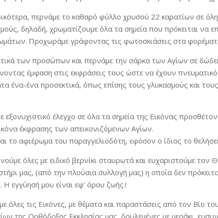
ιδικότερα, περνάμε το καθαρό φύλλο χρυσού 22 καρατίων σε όλ
μούς, δηλαδή, χρωματίζουμε όλα τα σημεία που πρόκειται να ε
ωμάτων. Προχωράμε γράφοντας τις φωτοσκιάσεις στα φορέματ
στικά των προσώπων και περνάμε την σάρκα των Αγίων σε δώδε
ίνοντας έμφαση στις εκφράσεις τους ώστε να έχουν πνευματικ
τα ένα-ένα προσεκτικά, όπως επίσης τους γλυκασμούς και του
 εξονυχιστικό έλεγχο σε όλα τα σημεία της Εικόνας προσθέτοντ
εικόνα έκφρασης των απεικονιζόμενων Αγίων.
αι το αφιέρωμα του παραγγελιοδότη, εφόσον ο ίδιος το θελήσει
νούμε όλες με ειδικό βερνίκι σταυρωτά και ευχαριστούμε τον Θ
τήρι μας, (από την πλούσια συλλογή μας) η οποία δεν πρόκειται 
. Η εγγύησή μου είναι εφ’ όρου ζωής.!
 όλες τις Εικόνες, με θέματα και παραστάσεις από τον Βίο του
ων της Ορθόδοξης Εκκλησίας μας, δουλεμένες με μεράκι, ευσυν