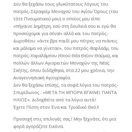
Δεν θα ξεχάσω τους γλυκύτατους λόγους του
πατρός-Σεραφείμ Μοναχού του Αγίου Όρους (του
τότε Πνευματικού μου) ο οποίος μου είπε:
«πήγαινε Δημήτρη, εσύ στη δουλειά σου κι εγώ θα
προσεύχομαι για σένα!» αλλά και του πατρός-
Δωροθέου: «άντε βρε παιδί μου πέτρες να πιάνεις
και μάλαμα να γίνεται!», του πατρός-Βαρλαάμ, του
πατρός-Χαραλάμπου (Θεού Θέα Θείον Θαύμα), και
πολλών άλλων Αγιορειτών Μοναχών της Νέας
Σκήτης, όπου διδάχθηκα, στα 22 μου χρόνια, την
Αναγεννησιακή Αγιογραφία.
Δεν θα ξεχάσω επίσης, τα σοφά λόγια του πατρός-
Σπυρίδωνος : «ΜΕΤΑ ΤΗ ΜΠΟΡΑ ΒΓΑΙΝΕΙ ΠΑΝΤΑ
ΗΛΙΟΣ». Διδαχθείτε από τα λόγια αυτά.!
Έχετε Πίστη στον Ένα και Τριαδικό Θεό.!!
Προσοχή στις επιλογές σας.! Μην ξεχνάτε, ότι μια
φορά αγοράζετε Εικόνα.