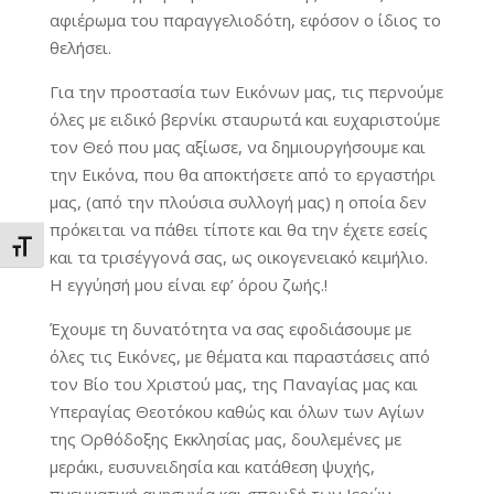
αφιέρωμα του παραγγελιοδότη, εφόσον ο ίδιος το
θελήσει.
Για την προστασία των Εικόνων μας, τις περνούμε
όλες με ειδικό βερνίκι σταυρωτά και ευχαριστούμε
τον Θεό που μας αξίωσε, να δημιουργήσουμε και
την Εικόνα, που θα αποκτήσετε από το εργαστήρι
μας, (από την πλούσια συλλογή μας) η οποία δεν
πρόκειται να πάθει τίποτε και θα την έχετε εσείς
Εναλλαγή Μεγέθους Γραμμάτων
και τα τρισέγγονά σας, ως οικογενειακό κειμήλιο.
Η εγγύησή μου είναι εφ’ όρου ζωής.!
Έχουμε τη δυνατότητα να σας εφοδιάσουμε με
όλες τις Εικόνες, με θέματα και παραστάσεις από
τον Βίο του Χριστού μας, της Παναγίας μας και
Υπεραγίας Θεοτόκου καθώς και όλων των Αγίων
της Ορθόδοξης Εκκλησίας μας, δουλεμένες με
μεράκι, ευσυνειδησία και κατάθεση ψυχής,
πνευματική ανησυχία και σπουδή των Ιερών