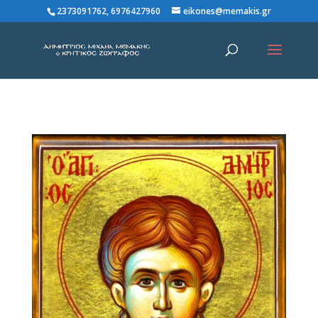
2373091762, 6976427960
eikones@memakis.gr