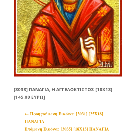
[3033] ΠΑΝΑΓΙΑ, Η ΑΓΓΕΛΟΚΤΙΣΤΟΣ [18X13]
[145.00 ΕΥΡΩ]
←
Προηγoύμενη Εικόνα: [3031] [25Χ18]
ΠΑΝΑΓΙΑ
Επόμενη Εικόνα: [3035] [18Χ13] ΠΑΝΑΓΙΑ