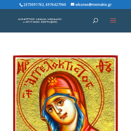
2373091762, 6976427960
eikones@memakis.gr