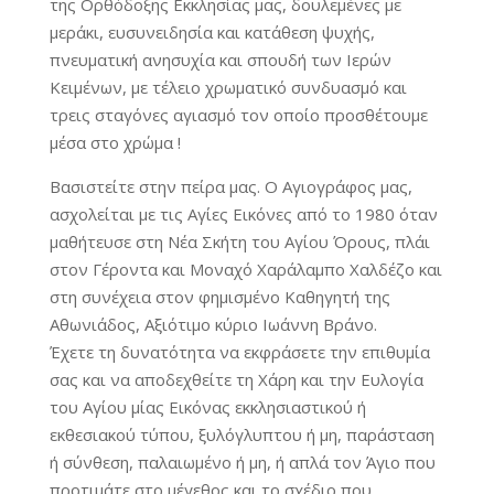
της Ορθόδοξης Εκκλησίας μας, δουλεμένες με
μεράκι, ευσυνειδησία και κατάθεση ψυχής,
πνευματική ανησυχία και σπουδή των Ιερών
Κειμένων, με τέλειο χρωματικό συνδυασμό και
τρεις σταγόνες αγιασμό τον οποίο προσθέτουμε
μέσα στο χρώμα !
Βασιστείτε στην πείρα μας. Ο Αγιογράφος μας,
ασχολείται με τις Αγίες Εικόνες από το 1980 όταν
μαθήτευσε στη Νέα Σκήτη του Αγίου Όρους, πλάι
στον Γέροντα και Μοναχό Χαράλαμπο Χαλδέζο και
στη συνέχεια στον φημισμένο Καθηγητή της
Αθωνιάδος, Αξιότιμο κύριο Ιωάννη Βράνο.
Έχετε τη δυνατότητα να εκφράσετε την επιθυμία
σας και να αποδεχθείτε τη Χάρη και την Ευλογία
του Αγίου μίας Εικόνας εκκλησιαστικού ή
εκθεσιακού τύπου, ξυλόγλυπτου ή μη, παράσταση
ή σύνθεση, παλαιωμένο ή μη, ή απλά τον Άγιο που
προτιμάτε στο μέγεθος και το σχέδιο που