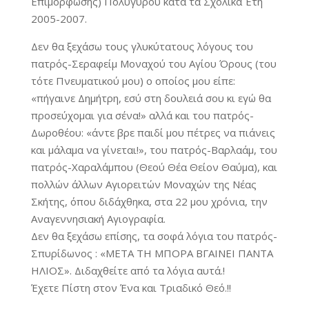
Επιμόρφωσης) Πολυγύρου κατά τα Σχολικά Έτη
2005-2007.
Δεν θα ξεχάσω τους γλυκύτατους λόγους του
πατρός-Σεραφείμ Μοναχού του Αγίου Όρους (του
τότε Πνευματικού μου) ο οποίος μου είπε:
«πήγαινε Δημήτρη, εσύ στη δουλειά σου κι εγώ θα
προσεύχομαι για σένα!» αλλά και του πατρός-
Δωροθέου: «άντε βρε παιδί μου πέτρες να πιάνεις
και μάλαμα να γίνεται!», του πατρός-Βαρλαάμ, του
πατρός-Χαραλάμπου (Θεού Θέα Θείον Θαύμα), και
πολλών άλλων Αγιορειτών Μοναχών της Νέας
Σκήτης, όπου διδάχθηκα, στα 22 μου χρόνια, την
Αναγεννησιακή Αγιογραφία.
Δεν θα ξεχάσω επίσης, τα σοφά λόγια του πατρός-
Σπυρίδωνος : «ΜΕΤΑ ΤΗ ΜΠΟΡΑ ΒΓΑΙΝΕΙ ΠΑΝΤΑ
ΗΛΙΟΣ». Διδαχθείτε από τα λόγια αυτά.!
Έχετε Πίστη στον Ένα και Τριαδικό Θεό.!!