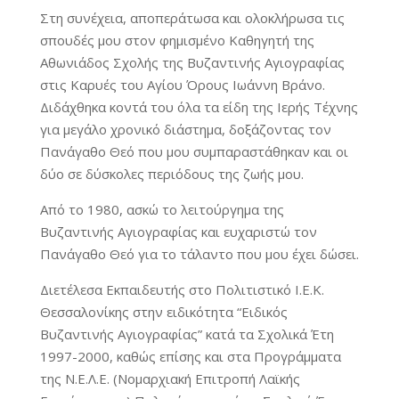
Στη συνέχεια, αποπεράτωσα και ολοκλήρωσα τις
σπουδές μου στον φημισμένο Καθηγητή της
Αθωνιάδος Σχολής της Βυζαντινής Αγιογραφίας
στις Καρυές του Αγίου Όρους Ιωάννη Βράνο.
Διδάχθηκα κοντά του όλα τα είδη της Ιερής Τέχνης
για μεγάλο χρονικό διάστημα, δοξάζοντας τον
Πανάγαθο Θεό που μου συμπαραστάθηκαν και οι
δύο σε δύσκολες περιόδους της ζωής μου.
Από το 1980, ασκώ το λειτούργημα της
Βυζαντινής Αγιογραφίας και ευχαριστώ τον
Πανάγαθο Θεό για το τάλαντο που μου έχει δώσει.
Διετέλεσα Εκπαιδευτής στο Πολιτιστικό Ι.Ε.Κ.
Θεσσαλονίκης στην ειδικότητα “Ειδικός
Βυζαντινής Αγιογραφίας” κατά τα Σχολικά Έτη
1997-2000, καθώς επίσης και στα Προγράμματα
της Ν.Ε.Λ.Ε. (Νομαρχιακή Επιτροπή Λαϊκής