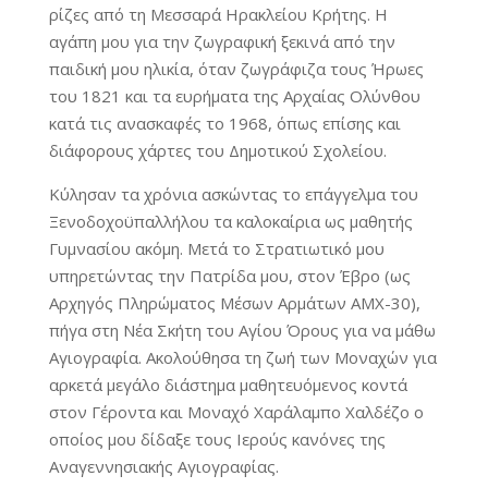
ρίζες από τη Μεσσαρά Ηρακλείου Κρήτης. Η
αγάπη μου για την ζωγραφική ξεκινά από την
παιδική μου ηλικία, όταν ζωγράφιζα τους Ήρωες
του 1821 και τα ευρήματα της Αρχαίας Ολύνθου
κατά τις ανασκαφές το 1968, όπως επίσης και
διάφορους χάρτες του Δημοτικού Σχολείου.
Κύλησαν τα χρόνια ασκώντας το επάγγελμα του
Ξενοδοχοϋπαλλήλου τα καλοκαίρια ως μαθητής
Γυμνασίου ακόμη. Μετά το Στρατιωτικό μου
υπηρετώντας την Πατρίδα μου, στον Έβρο (ως
Αρχηγός Πληρώματος Μέσων Αρμάτων ΑΜΧ-30),
πήγα στη Νέα Σκήτη του Αγίου Όρους για να μάθω
Αγιογραφία. Ακολούθησα τη ζωή των Μοναχών για
αρκετά μεγάλο διάστημα μαθητευόμενος κοντά
στον Γέροντα και Μοναχό Χαράλαμπο Χαλδέζο ο
οποίος μου δίδαξε τους Ιερούς κανόνες της
Αναγεννησιακής Αγιογραφίας.