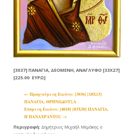
[3037] ΠΑΝΑΓΙΑ, ΔΕΟΜΕΝΗ, ΑΝΑΓΛΥΦΟ [33X27]
[225.00 ΕΥΡΩ]
←
Προηγoύμενη Εικόνα: [3036] [18Χ13]
ΠΑΝΑΓΙΑ, ΘΡΗΝΩΔΟΥΣΑ
Επόμενη Εικόνα: [4018] [83Χ50] ΠΑΝΑΓΙΑ,
Η ΠΑΝΑΧΡΑΝΤΟΣ
→
Περιγραφή:
Δημήτριος Μιχαήλ Μεμάκης ο