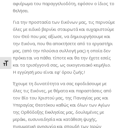
αφιέρωμα του παραγγελιοδότη, εφόσον ο ίδιος το
θελήσει.
Για την προστασία των Εικόνων μας, τις περνούμε
όλες με ειδικό βερνίκι σταυρωτά και ευχαριστούμε
τον Θεό που μας αξίωσε, να δημιουργήσουμε και
την Εικόνα, που θα αποκτήσετε από το εργαστήρι
μας, (από την πλούσια συλλογή μας) η οποία δεν
πρόκειται να πάθει τίποτε και θα την έχετε εσείς
Εναλλαγή Μεγέθους Γραμμάτων
και τα τρισέγγονά σας, ως οικογενειακό κειμήλιο.
Η εγγύησή μου είναι εφ’ όρου ζωής.!
Έχουμε τη δυνατότητα να σας εφοδιάσουμε με
όλες τις Εικόνες, με θέματα και παραστάσεις από
τον Βίο του Χριστού μας, της Παναγίας μας και
Υπεραγίας Θεοτόκου καθώς και όλων των Αγίων
της Ορθόδοξης Εκκλησίας μας, δουλεμένες με
μεράκι, ευσυνειδησία και κατάθεση ψυχής,
πνευματική ανησυχία και σπουδή των Ιερών