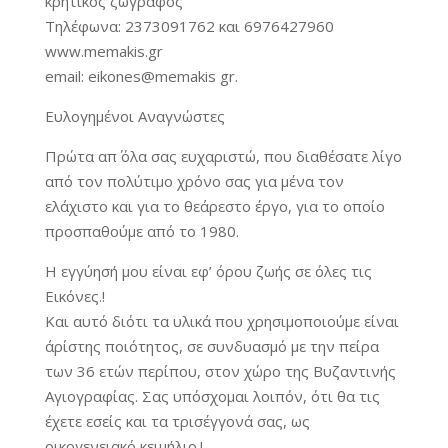
κρητικός ζωγράφος
Τηλέφωνα: 2373091762 και 6976427960
www.memakis.gr
email: eikones@memakis gr.
Ευλογημένοι Αναγνώστες
Πρώτα απ΄ όλα σας ευχαριστώ, που διαθέσατε λίγο
από τον πολύτιμο χρόνο σας για μένα τον
ελάχιστο και για το θεάρεστο έργο, για το οποίο
προσπαθούμε από το 1980.
Η εγγύησή μου είναι εφ’ όρου ζωής σε όλες τις
Εικόνες.!
Και αυτό διότι τα υλικά που χρησιμοποιούμε είναι
άρίστης ποιότητος, σε συνδυασμό με την πείρα
των 36 ετών περίπου, στον χώρο της Βυζαντινής
Αγιογραφίας. Σας υπόσχομαι λοιπόν, ότι θα τις
έχετε εσείς και τα τρισέγγονά σας, ως
οικογενειακό κειμήλιο.!