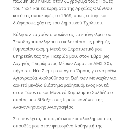
παιδική μου ηλικία, όταν ζωγράφιζα τους Ήρωες
του 1821 και τα ευρήματα της Αρχαίας Ολύνθου
κατά τις ανασκαφές το 1968, όπως επίσης και
διάφορους χάρτες του Δημοτικού Σχολείου.
Κύλησαν τα χρόνια ασκώντας το επάγγελμα του
Ξενοδοχοϋπαλλήλου τα καλοκαίρια ως μαθητής
Γυμνασίου ακόμη. Μετά το Στρατιωτικό μου
υπηρετώντας την Πατρίδα μου, στον Έβρο (ως
Αρχηγός Πληρώματος Μέσων Αρμάτων ΑΜΧ-30),
πήγα στη Νέα Σκήτη του Αγίου Όρους για να μάθω
Αγιογραφία. Ακολούθησα τη ζωή των Μοναχών για
αρκετά μεγάλο διάστημα μαθητευόμενος κοντά
στον Γέροντα και Μοναχό Χαράλαμπο Χαλδέζο ο
οποίος μου δίδαξε τους Ιερούς κανόνες της
Αναγεννησιακής Αγιογραφίας.
Στη συνέχεια, αποπεράτωσα και ολοκλήρωσα τις
σπουδές μου στον φημισμένο Καθηγητή της