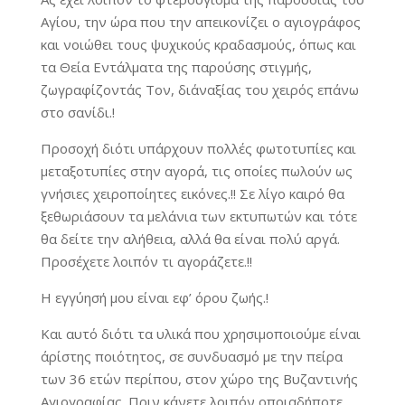
Αγίου, την ώρα που την απεικονίζει ο αγιογράφος
και νοιώθει τους ψυχικούς κραδασμούς, όπως και
τα Θεία Εντάλματα της παρούσης στιγμής,
ζωγραφίζοντάς Τον, δι΄αναξίας του χειρός επάνω
στο σανίδι.!
Προσοχή διότι υπάρχουν πολλές φωτοτυπίες και
μεταξοτυπίες στην αγορά, τις οποίες πωλούν ως
γνήσιες χειροποίητες εικόνες.!! Σε λίγο καιρό θα
ξεθωριάσουν τα μελάνια των εκτυπωτών και τότε
θα δείτε την αλήθεια, αλλά θα είναι πολύ αργά.
Προσέχετε λοιπόν τι αγοράζετε.!!
Η εγγύησή μου είναι εφ’ όρου ζωής.!
Και αυτό διότι τα υλικά που χρησιμοποιούμε είναι
άρίστης ποιότητος, σε συνδυασμό με την πείρα
των 36 ετών περίπου, στον χώρο της Βυζαντινής
Αγιογραφίας. Πριν κάνετε λοιπόν οποιαδήποτε