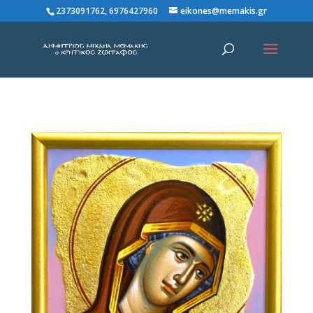
2373091762, 6976427960
eikones@memakis.gr