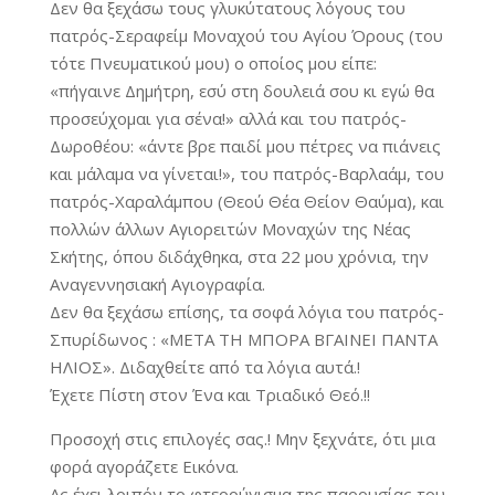
Δεν θα ξεχάσω τους γλυκύτατους λόγους του
πατρός-Σεραφείμ Μοναχού του Αγίου Όρους (του
τότε Πνευματικού μου) ο οποίος μου είπε:
«πήγαινε Δημήτρη, εσύ στη δουλειά σου κι εγώ θα
προσεύχομαι για σένα!» αλλά και του πατρός-
Δωροθέου: «άντε βρε παιδί μου πέτρες να πιάνεις
και μάλαμα να γίνεται!», του πατρός-Βαρλαάμ, του
πατρός-Χαραλάμπου (Θεού Θέα Θείον Θαύμα), και
πολλών άλλων Αγιορειτών Μοναχών της Νέας
Σκήτης, όπου διδάχθηκα, στα 22 μου χρόνια, την
Αναγεννησιακή Αγιογραφία.
Δεν θα ξεχάσω επίσης, τα σοφά λόγια του πατρός-
Σπυρίδωνος : «ΜΕΤΑ ΤΗ ΜΠΟΡΑ ΒΓΑΙΝΕΙ ΠΑΝΤΑ
ΗΛΙΟΣ». Διδαχθείτε από τα λόγια αυτά.!
Έχετε Πίστη στον Ένα και Τριαδικό Θεό.!!
Προσοχή στις επιλογές σας.! Μην ξεχνάτε, ότι μια
φορά αγοράζετε Εικόνα.
Ας έχει λοιπόν το φτερούγισμα της παρουσίας του