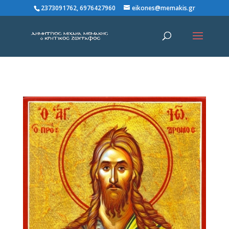
2373091762, 6976427960
eikones@memakis.gr