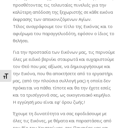
προσθέτοντας τις τελευταίες πινελιές για την
καλύτερη απόδοση της ξεχωριστής σε κάθε εικόνα
έκφρασης των απεικονιζόμενων Αγίων.
Τέλος αναγράφουμε τον τίτλο της Εικόνας και το
αφιέρωμα του παραγγελιοδότη, εφόσον ο ίδιος το
θελήσει.
Για την προστασία των Εικόνων μας, τις περνούμε
όλες με ειδικό βερνίκι σταυρωτά και ευχαριστούμε
τον Θεό που μας αξίωσε, να δημιουργήσουμε και
την Εικόνα, που θα αποκτήσετε από το εργαστήρι
Εναλλαγή Μεγέθους Γραμμάτων
μας, (από την πλούσια συλλογή μας) η οποία δεν
πρόκειται να πάθει τίποτε και θα την έχετε εσείς
και τα τρισέγγονά σας, ως οικογενειακό κειμήλιο.
Η εγγύησή μου είναι εφ’ όρου ζωής.!
Έχουμε τη δυνατότητα να σας εφοδιάσουμε με
όλες τις Εικόνες, με θέματα και παραστάσεις από
τον Βίο του Χριστού μας, της Παναγίας μας και