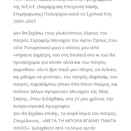
της Ν.Ε.Λ.Ε. (Νομαρχιακή Επιτροπή Λαϊκής
Επιμόρφωσης) Πολυγύρου κατά τα Σχολικά Έτη
2005-2007.
Δεν θα ξεχάσω τους γλυκύτατους λόγους του
πατρός-Σεραφείμ Μοναχού του Αγίου Όρους (του
τότε Πνευματικού μου) ο οποίος μου είπε:
«πήγαινε Δημήτρη, εσύ στη δουλειά σου κι εγώ θα
προσεύχομαι για σένα!» αλλά και του πατρός-
Δωροθέου: «άντε βρε παιδί μου πέτρες να πιάνεις
και μάλαμα να γίνεται!», του πατρός-Βαρλαάμ, του
πατρός-Χαραλάμπου (Θεού Θέα Θείον Θαύμα), και
πολλών άλλων Αγιορειτών Μοναχών της Νέας
Σκήτης, όπου διδάχθηκα, στα 22 μου χρόνια, την
Αναγεννησιακή Αγιογραφία.
Δεν θα ξεχάσω επίσης, τα σοφά λόγια του πατρός-
Σπυρίδωνος : «ΜΕΤΑ ΤΗ ΜΠΟΡΑ ΒΓΑΙΝΕΙ ΠΑΝΤΑ
ΗΛΙΟΣ». Διδαχθείτε από τα λόγια αυτά.!