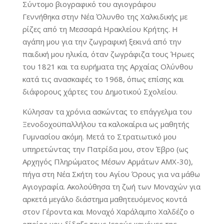
Σύντομο βιογραφικό του αγιογράφου
Γεννήθηκα στην Νέα Όλυνθο της Χαλκιδικής με
ρίζες από τη Μεσσαρά Ηρακλείου Κρήτης. Η
αγάπη μου για την ζωγραφική ξεκινά από την
παιδική μου ηλικία, όταν ζωγράφιζα τους Ήρωες
του 1821 και τα ευρήματα της Αρχαίας Ολύνθου
κατά τις ανασκαφές το 1968, όπως επίσης και
διάφορους χάρτες του Δημοτικού Σχολείου.
Κύλησαν τα χρόνια ασκώντας το επάγγελμα του
Ξενοδοχοϋπαλλήλου τα καλοκαίρια ως μαθητής
Γυμνασίου ακόμη. Μετά το Στρατιωτικό μου
υπηρετώντας την Πατρίδα μου, στον Έβρο (ως
Αρχηγός Πληρώματος Μέσων Αρμάτων ΑΜΧ-30),
πήγα στη Νέα Σκήτη του Αγίου Όρους για να μάθω
Αγιογραφία. Ακολούθησα τη ζωή των Μοναχών για
αρκετά μεγάλο διάστημα μαθητευόμενος κοντά
στον Γέροντα και Μοναχό Χαράλαμπο Χαλδέζο ο
οποίος μου δίδαξε τους Ιερούς κανόνες της