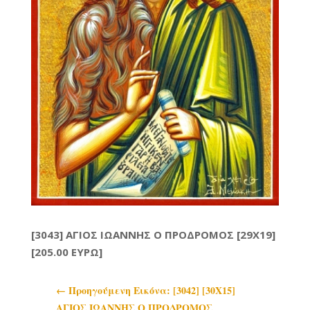
[3043] ΑΓΙΟΣ ΙΩΑΝΝΗΣ Ο ΠΡΟΔΡΟΜΟΣ [29X19]
[205.00 ΕΥΡΩ]
←
Προηγoύμενη Εικόνα: [3042] [30Χ15]
ΑΓΙΟΣ ΙΩΑΝΝΗΣ Ο ΠΡΟΔΡΟΜΟΣ