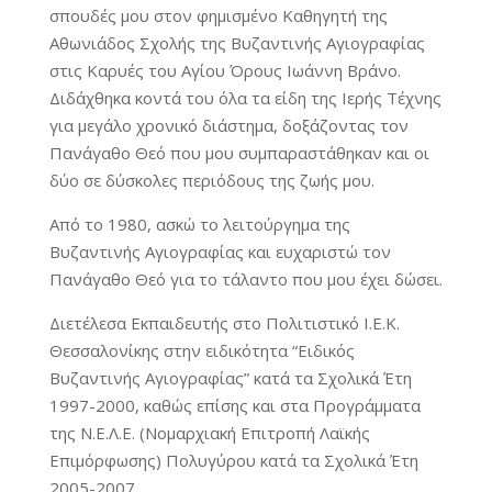
σπουδές μου στον φημισμένο Καθηγητή της
Αθωνιάδος Σχολής της Βυζαντινής Αγιογραφίας
στις Καρυές του Αγίου Όρους Ιωάννη Βράνο.
Διδάχθηκα κοντά του όλα τα είδη της Ιερής Τέχνης
για μεγάλο χρονικό διάστημα, δοξάζοντας τον
Πανάγαθο Θεό που μου συμπαραστάθηκαν και οι
δύο σε δύσκολες περιόδους της ζωής μου.
Από το 1980, ασκώ το λειτούργημα της
Βυζαντινής Αγιογραφίας και ευχαριστώ τον
Πανάγαθο Θεό για το τάλαντο που μου έχει δώσει.
Διετέλεσα Εκπαιδευτής στο Πολιτιστικό Ι.Ε.Κ.
Θεσσαλονίκης στην ειδικότητα “Ειδικός
Βυζαντινής Αγιογραφίας” κατά τα Σχολικά Έτη
1997-2000, καθώς επίσης και στα Προγράμματα
της Ν.Ε.Λ.Ε. (Νομαρχιακή Επιτροπή Λαϊκής
Επιμόρφωσης) Πολυγύρου κατά τα Σχολικά Έτη
2005-2007.