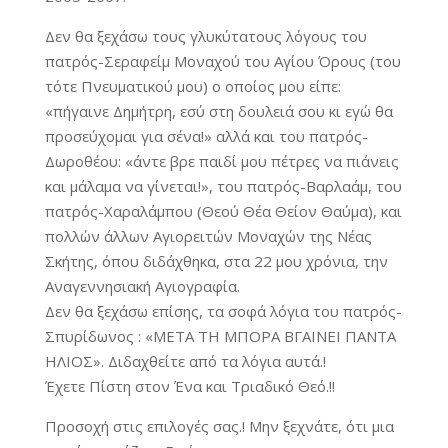
Δεν θα ξεχάσω τους γλυκύτατους λόγους του
πατρός-Σεραφείμ Μοναχού του Αγίου Όρους (του
τότε Πνευματικού μου) ο οποίος μου είπε:
«πήγαινε Δημήτρη, εσύ στη δουλειά σου κι εγώ θα
προσεύχομαι για σένα!» αλλά και του πατρός-
Δωροθέου: «άντε βρε παιδί μου πέτρες να πιάνεις
και μάλαμα να γίνεται!», του πατρός-Βαρλαάμ, του
πατρός-Χαραλάμπου (Θεού Θέα Θείον Θαύμα), και
πολλών άλλων Αγιορειτών Μοναχών της Νέας
Σκήτης, όπου διδάχθηκα, στα 22 μου χρόνια, την
Αναγεννησιακή Αγιογραφία.
Δεν θα ξεχάσω επίσης, τα σοφά λόγια του πατρός-
Σπυρίδωνος : «ΜΕΤΑ ΤΗ ΜΠΟΡΑ ΒΓΑΙΝΕΙ ΠΑΝΤΑ
ΗΛΙΟΣ». Διδαχθείτε από τα λόγια αυτά.!
Έχετε Πίστη στον Ένα και Τριαδικό Θεό.!!
Προσοχή στις επιλογές σας.! Μην ξεχνάτε, ότι μια