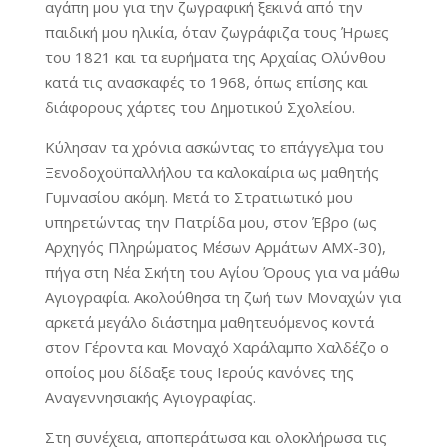
αγάπη μου για την ζωγραφική ξεκινά από την
παιδική μου ηλικία, όταν ζωγράφιζα τους Ήρωες
του 1821 και τα ευρήματα της Αρχαίας Ολύνθου
κατά τις ανασκαφές το 1968, όπως επίσης και
διάφορους χάρτες του Δημοτικού Σχολείου.
Κύλησαν τα χρόνια ασκώντας το επάγγελμα του
Ξενοδοχοϋπαλλήλου τα καλοκαίρια ως μαθητής
Γυμνασίου ακόμη. Μετά το Στρατιωτικό μου
υπηρετώντας την Πατρίδα μου, στον Έβρο (ως
Αρχηγός Πληρώματος Μέσων Αρμάτων ΑΜΧ-30),
πήγα στη Νέα Σκήτη του Αγίου Όρους για να μάθω
Αγιογραφία. Ακολούθησα τη ζωή των Μοναχών για
αρκετά μεγάλο διάστημα μαθητευόμενος κοντά
στον Γέροντα και Μοναχό Χαράλαμπο Χαλδέζο ο
οποίος μου δίδαξε τους Ιερούς κανόνες της
Αναγεννησιακής Αγιογραφίας.
Στη συνέχεια, αποπεράτωσα και ολοκλήρωσα τις