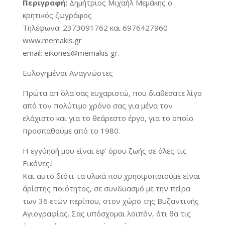
Περιγραφή:
Δημήτριος Μιχαήλ Μεμάκης ο
κρητικός ζωγράφος
Τηλέφωνα: 2373091762 και 6976427960
www.memakis.gr
email: eikones@memakis gr.
Ευλογημένοι Αναγνώστες
Πρώτα απ΄ όλα σας ευχαριστώ, που διαθέσατε λίγο
από τον πολύτιμο χρόνο σας για μένα τον
ελάχιστο και για το θεάρεστο έργο, για το οποίο
προσπαθούμε από το 1980.
Η εγγύησή μου είναι εφ’ όρου ζωής σε όλες τις
Εικόνες.!
Και αυτό διότι τα υλικά που χρησιμοποιούμε είναι
άρίστης ποιότητος, σε συνδυασμό με την πείρα
των 36 ετών περίπου, στον χώρο της Βυζαντινής
Αγιογραφίας. Σας υπόσχομαι λοιπόν, ότι θα τις