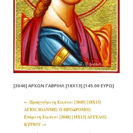
[3046] ΑΡΧΩΝ ΓΑΒΡΙΗΛ [18X13] [145.00 ΕΥΡΩ]
←
Προηγoύμενη Εικόνα: [3045] [18Χ13]
ΑΓΙΟΣ ΙΩΑΝΝΗΣ Ο ΠΡΟΔΡΟΜΟΣ
Επόμενη Εικόνα: [3048] [18Χ13] ΑΓΓΕΛΟΣ
ΚΥΡΙΟΥ
→