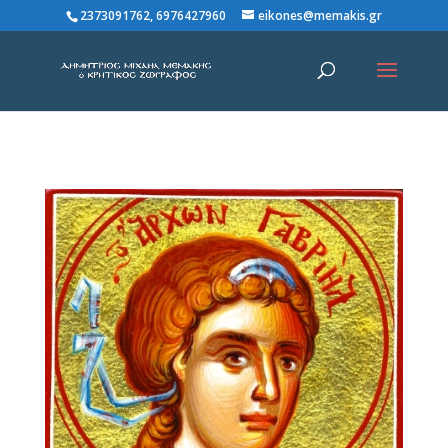
2373091762, 6976427960
eikones@memakis.gr