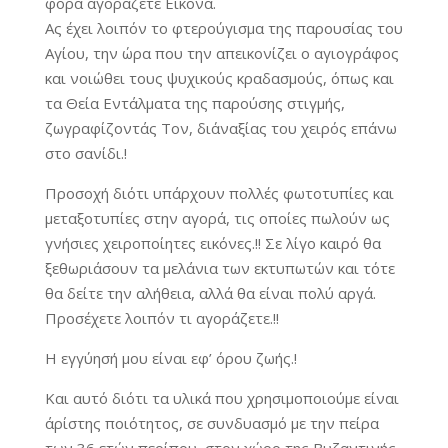
φορά αγοράζετε Εικόνα.
Ας έχει λοιπόν το φτερούγισμα της παρουσίας του
Αγίου, την ώρα που την απεικονίζει ο αγιογράφος
και νοιώθει τους ψυχικούς κραδασμούς, όπως και
τα Θεία Εντάλματα της παρούσης στιγμής,
ζωγραφίζοντάς Τον, δι΄αναξίας του χειρός επάνω
στο σανίδι.!
Προσοχή διότι υπάρχουν πολλές φωτοτυπίες και
μεταξοτυπίες στην αγορά, τις οποίες πωλούν ως
γνήσιες χειροποίητες εικόνες.!! Σε λίγο καιρό θα
ξεθωριάσουν τα μελάνια των εκτυπωτών και τότε
θα δείτε την αλήθεια, αλλά θα είναι πολύ αργά.
Προσέχετε λοιπόν τι αγοράζετε.!!
Η εγγύησή μου είναι εφ’ όρου ζωής.!
Και αυτό διότι τα υλικά που χρησιμοποιούμε είναι
άρίστης ποιότητος, σε συνδυασμό με την πείρα
των 36 ετών περίπου, στον χώρο της Βυζαντινής