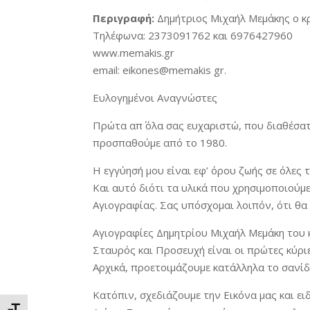
Περιγραφή:
Δημήτριος Μιχαήλ Μεμάκης ο κ
Τηλέφωνα: 2373091762 και 6976427960
www.memakis.gr
email: eikones@memakis gr.
Ευλογημένοι Αναγνώστες
Πρώτα απ΄ όλα σας ευχαριστώ, που διαθέσατε
προσπαθούμε από το 1980.
Η εγγύησή μου είναι εφ’ όρου ζωής σε όλες τι
Και αυτό διότι τα υλικά που χρησιμοποιούμ
Αγιογραφίας. Σας υπόσχομαι λοιπόν, ότι θα τ
Αγιογραφίες Δημητρίου Μιχαήλ Μεμάκη του 
Σταυρός και Προσευχή είναι οι πρώτες κύριε
Αρχικά, προετοιμάζουμε κατάλληλα το σανίδι
Κατόπιν, σχεδιάζουμε την Εικόνα μας και ε