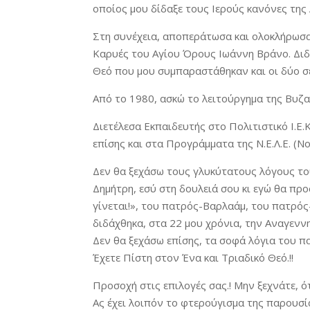
οποίος μου δίδαξε τους Ιερούς κανόνες της
Στη συνέχεια, αποπεράτωσα και ολοκλήρωσα
Καρυές του Αγίου Όρους Ιωάννη Βράνο. Διδ
Θεό που μου συμπαραστάθηκαν και οι δύο σ
Από το 1980, ασκώ το λειτούργημα της Βυζα
Διετέλεσα Εκπαιδευτής στο Πολιτιστικό Ι.Ε
επίσης και στα Προγράμματα της Ν.Ε.Λ.Ε. (
Δεν θα ξεχάσω τους γλυκύτατους λόγους το
Δημήτρη, εσύ στη δουλειά σου κι εγώ θα προ
γίνεται!», του πατρός-Βαρλαάμ, του πατρό
διδάχθηκα, στα 22 μου χρόνια, την Αναγενν
Δεν θα ξεχάσω επίσης, τα σοφά λόγια του 
Έχετε Πίστη στον Ένα και Τριαδικό Θεό.!!
Προσοχή στις επιλογές σας.! Μην ξεχνάτε, ό
Ας έχει λοιπόν το φτερούγισμα της παρουσί