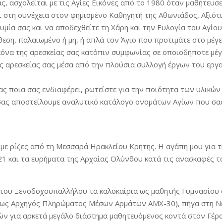
ς, ασχολείται με τις Αγίες Εικόνες από το 1980 όταν μαθήτευσ
 στη συνέχεια στον φημισμένο Καθηγητή της Αθωνιάδος, Αξιότ
μία σας και να αποδεχθείτε τη Χάρη και την Ευλογία του Αγίου
ση, παλαιωμένο ή μη, ή απλά τον Άγιο που προτιμάτε στο μέγεθ
κόνα της αρεσκείας σας κατόπιν συμφωνίας σε οποιοδήποτε μέγ
ης αρεσκείας σας μέσα από την πλούσια συλλογή έργων του εργα
μας ποια σας ενδιαφέρει, ρωτείστε για την ποιότητα των υλικών
σας αποστείλουμε αναλυτικό κατάλογο ονομάτων Αγίων που σα
με ρίζες από τη Μεσσαρά Ηρακλείου Κρήτης. Η αγάπη μου για τ
21 και τα ευρήματα της Αρχαίας Ολύνθου κατά τις ανασκαφές τ
του Ξενοδοχοϋπαλλήλου τα καλοκαίρια ως μαθητής Γυμνασίου 
(ως Αρχηγός Πληρώματος Μέσων Αρμάτων ΑΜΧ-30), πήγα στη Νέ
ών για αρκετά μεγάλο διάστημα μαθητευόμενος κοντά στον Γέ