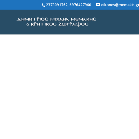
2373091762, 6976427960
eikones@memakis.g