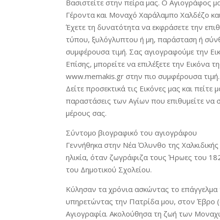
Βασιστείτε στην πείρα μας. Ο Αγιογράφος μα
Γέροντα και Μοναχό Χαράλαμπο Χαλδέζο και
Έχετε τη δυνατότητα να εκφράσετε την επιθυ
τύπου, ξυλόγλυπτου ή μη, παράσταση ή σύνθε
συμφέρουσα τιμή. Σας αγιογραφούμε την Ει
Επίσης, μπορείτε να επιλέξετε την Εικόνα τ
www.memakis.gr στην πιο συμφέρουσα τιμή.
Δείτε προσεκτικά τις Εικόνες μας και πείτε 
παραστάσεις των Αγίων που επιθυμείτε να 
μέρους σας.
Σύντομο βιογραφικό του αγιογράφου
Γεννήθηκα στην Νέα Όλυνθο της Χαλκιδικής 
ηλικία, όταν ζωγράφιζα τους Ήρωες του 18
του Δημοτικού Σχολείου.
Κύλησαν τα χρόνια ασκώντας το επάγγελμα 
υπηρετώντας την Πατρίδα μου, στον Έβρο 
Αγιογραφία. Ακολούθησα τη ζωή των Μοναχ