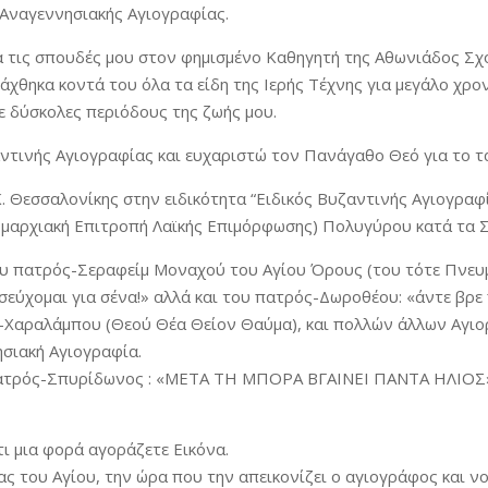
 Αναγεννησιακής Αγιογραφίας.
 τις σπουδές μου στον φημισμένο Καθηγητή της Αθωνιάδος Σχ
άχθηκα κοντά του όλα τα είδη της Ιερής Τέχνης για μεγάλο χρ
ε δύσκολες περιόδους της ζωής μου.
ντινής Αγιογραφίας και ευχαριστώ τον Πανάγαθο Θεό για το τά
.Κ. Θεσσαλονίκης στην ειδικότητα “Ειδικός Βυζαντινής Αγιογρα
Νομαρχιακή Επιτροπή Λαϊκής Επιμόρφωσης) Πολυγύρου κατά τα 
υ πατρός-Σεραφείμ Μοναχού του Αγίου Όρους (του τότε Πνευμα
σεύχομαι για σένα!» αλλά και του πατρός-Δωροθέου: «άντε βρε 
ς-Χαραλάμπου (Θεού Θέα Θείον Θαύμα), και πολλών άλλων Αγι
ησιακή Αγιογραφία.
πατρός-Σπυρίδωνος : «ΜΕΤΑ ΤΗ ΜΠΟΡΑ ΒΓΑΙΝΕΙ ΠΑΝΤΑ ΗΛΙΟΣ». 
τι μια φορά αγοράζετε Εικόνα.
ας του Αγίου, την ώρα που την απεικονίζει ο αγιογράφος και ν