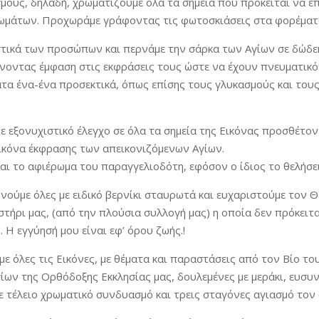
μούς, δηλαδή, χρωματίζουμε όλα τα σημεία που πρόκειται να ε
ωμάτων. Προχωράμε γράφοντας τις φωτοσκιάσεις στα φορέματ
στικά των προσώπων και περνάμε την σάρκα των Αγίων σε δώδε
ίνοντας έμφαση στις εκφράσεις τους ώστε να έχουν πνευματικ
τα ένα-ένα προσεκτικά, όπως επίσης τους γλυκασμούς και του
 εξονυχιστικό έλεγχο σε όλα τα σημεία της Εικόνας προσθέτοντ
εικόνα έκφρασης των απεικονιζόμενων Αγίων.
αι το αφιέρωμα του παραγγελιοδότη, εφόσον ο ίδιος το θελήσει
νούμε όλες με ειδικό βερνίκι σταυρωτά και ευχαριστούμε τον Θ
τήρι μας, (από την πλούσια συλλογή μας) η οποία δεν πρόκειται 
. Η εγγύησή μου είναι εφ’ όρου ζωής.!
 όλες τις Εικόνες, με θέματα και παραστάσεις από τον Βίο του
ων της Ορθόδοξης Εκκλησίας μας, δουλεμένες με μεράκι, ευσυν
ε τέλειο χρωματικό συνδυασμό και τρεις σταγόνες αγιασμό τον