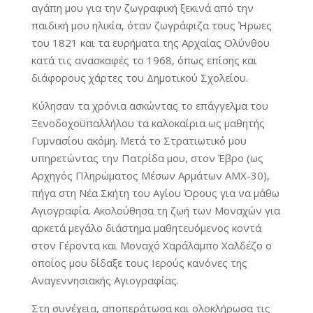
αγάπη μου για την ζωγραφική ξεκινά από την
παιδική μου ηλικία, όταν ζωγράφιζα τους Ήρωες
του 1821 και τα ευρήματα της Αρχαίας Ολύνθου
κατά τις ανασκαφές το 1968, όπως επίσης και
διάφορους χάρτες του Δημοτικού Σχολείου.
Κύλησαν τα χρόνια ασκώντας το επάγγελμα του
Ξενοδοχοϋπαλλήλου τα καλοκαίρια ως μαθητής
Γυμνασίου ακόμη. Μετά το Στρατιωτικό μου
υπηρετώντας την Πατρίδα μου, στον Έβρο (ως
Αρχηγός Πληρώματος Μέσων Αρμάτων ΑΜΧ-30),
πήγα στη Νέα Σκήτη του Αγίου Όρους για να μάθω
Αγιογραφία. Ακολούθησα τη ζωή των Μοναχών για
αρκετά μεγάλο διάστημα μαθητευόμενος κοντά
στον Γέροντα και Μοναχό Χαράλαμπο Χαλδέζο ο
οποίος μου δίδαξε τους Ιερούς κανόνες της
Αναγεννησιακής Αγιογραφίας.
Στη συνέχεια, αποπεράτωσα και ολοκλήρωσα τις