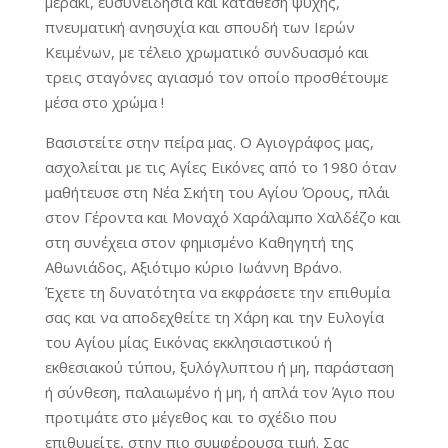
μεράκι, ευσυνειδησία και κατάθεση ψυχής,
πνευματική ανησυχία και σπουδή των Ιερών
Κειμένων, με τέλειο χρωματικό συνδυασμό και
τρεις σταγόνες αγιασμό τον οποίο προσθέτουμε
μέσα στο χρώμα !
Βασιστείτε στην πείρα μας. Ο Αγιογράφος μας,
ασχολείται με τις Αγίες Εικόνες από το 1980 όταν
μαθήτευσε στη Νέα Σκήτη του Αγίου Όρους, πλάι
στον Γέροντα και Μοναχό Χαράλαμπο Χαλδέζο και
στη συνέχεια στον φημισμένο Καθηγητή της
Αθωνιάδος, Αξιότιμο κύριο Ιωάννη Βράνο.
Έχετε τη δυνατότητα να εκφράσετε την επιθυμία
σας και να αποδεχθείτε τη Χάρη και την Ευλογία
του Αγίου μίας Εικόνας εκκλησιαστικού ή
εκθεσιακού τύπου, ξυλόγλυπτου ή μη, παράσταση
ή σύνθεση, παλαιωμένο ή μη, ή απλά τον Άγιο που
προτιμάτε στο μέγεθος και το σχέδιο που
επιθυμείτε, στην πιο συμφέρουσα τιμή. Σας