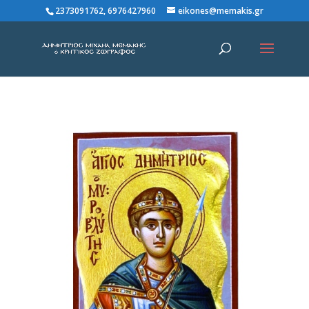
2373091762, 6976427960
eikones@memakis.gr