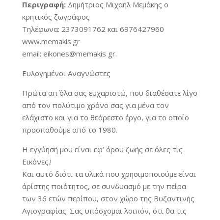
Περιγραφή:
Δημήτριος Μιχαήλ Μεμάκης ο
κρητικός ζωγράφος
Τηλέφωνα: 2373091762 και 6976427960
www.memakis.gr
email: eikones@memakis gr.
Ευλογημένοι Αναγνώστες
Πρώτα απ΄ όλα σας ευχαριστώ, που διαθέσατε λίγο
από τον πολύτιμο χρόνο σας για μένα τον
ελάχιστο και για το θεάρεστο έργο, για το οποίο
προσπαθούμε από το 1980.
Η εγγύησή μου είναι εφ’ όρου ζωής σε όλες τις
Εικόνες.!
Και αυτό διότι τα υλικά που χρησιμοποιούμε είναι
άρίστης ποιότητος, σε συνδυασμό με την πείρα
των 36 ετών περίπου, στον χώρο της Βυζαντινής
Αγιογραφίας. Σας υπόσχομαι λοιπόν, ότι θα τις