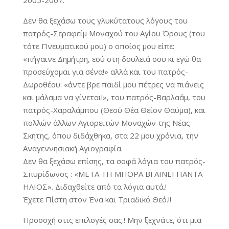
2005-2007.
Δεν θα ξεχάσω τους γλυκύτατους λόγους του
πατρός-Σεραφείμ Μοναχού του Αγίου Όρους (του
τότε Πνευματικού μου) ο οποίος μου είπε:
«πήγαινε Δημήτρη, εσύ στη δουλειά σου κι εγώ θα
προσεύχομαι για σένα!» αλλά και του πατρός-
Δωροθέου: «άντε βρε παιδί μου πέτρες να πιάνεις
και μάλαμα να γίνεται!», του πατρός-Βαρλαάμ, του
πατρός-Χαραλάμπου (Θεού Θέα Θείον Θαύμα), και
πολλών άλλων Αγιορειτών Μοναχών της Νέας
Σκήτης, όπου διδάχθηκα, στα 22 μου χρόνια, την
Αναγεννησιακή Αγιογραφία.
Δεν θα ξεχάσω επίσης, τα σοφά λόγια του πατρός-
Σπυρίδωνος : «ΜΕΤΑ ΤΗ ΜΠΟΡΑ ΒΓΑΙΝΕΙ ΠΑΝΤΑ
ΗΛΙΟΣ». Διδαχθείτε από τα λόγια αυτά.!
Έχετε Πίστη στον Ένα και Τριαδικό Θεό.!!
Προσοχή στις επιλογές σας.! Μην ξεχνάτε, ότι μια