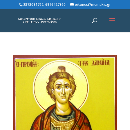
2373091762, 6976427960
eikones@memakis.gr