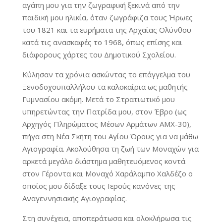
αγάπη μου για την ζωγραφική ξεκινά από την
παιδική μου ηλικία, όταν ζωγράφιζα τους Ήρωες
του 1821 και τα ευρήματα της Αρχαίας Ολύνθου
κατά τις ανασκαφές το 1968, όπως επίσης και
διάφορους χάρτες του Δημοτικού Σχολείου.
Κύλησαν τα χρόνια ασκώντας το επάγγελμα του
Ξενοδοχοϋπαλλήλου τα καλοκαίρια ως μαθητής
Γυμνασίου ακόμη. Μετά το Στρατιωτικό μου
υπηρετώντας την Πατρίδα μου, στον Έβρο (ως
Αρχηγός Πληρώματος Μέσων Αρμάτων ΑΜΧ-30),
πήγα στη Νέα Σκήτη του Αγίου Όρους για να μάθω
Αγιογραφία. Ακολούθησα τη ζωή των Μοναχών για
αρκετά μεγάλο διάστημα μαθητευόμενος κοντά
στον Γέροντα και Μοναχό Χαράλαμπο Χαλδέζο ο
οποίος μου δίδαξε τους Ιερούς κανόνες της
Αναγεννησιακής Αγιογραφίας.
Στη συνέχεια, αποπεράτωσα και ολοκλήρωσα τις