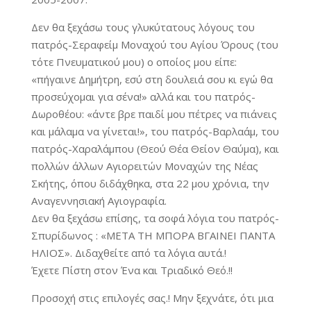
Δεν θα ξεχάσω τους γλυκύτατους λόγους του
πατρός-Σεραφείμ Μοναχού του Αγίου Όρους (του
τότε Πνευματικού μου) ο οποίος μου είπε:
«πήγαινε Δημήτρη, εσύ στη δουλειά σου κι εγώ θα
προσεύχομαι για σένα!» αλλά και του πατρός-
Δωροθέου: «άντε βρε παιδί μου πέτρες να πιάνεις
και μάλαμα να γίνεται!», του πατρός-Βαρλαάμ, του
πατρός-Χαραλάμπου (Θεού Θέα Θείον Θαύμα), και
πολλών άλλων Αγιορειτών Μοναχών της Νέας
Σκήτης, όπου διδάχθηκα, στα 22 μου χρόνια, την
Αναγεννησιακή Αγιογραφία.
Δεν θα ξεχάσω επίσης, τα σοφά λόγια του πατρός-
Σπυρίδωνος : «ΜΕΤΑ ΤΗ ΜΠΟΡΑ ΒΓΑΙΝΕΙ ΠΑΝΤΑ
ΗΛΙΟΣ». Διδαχθείτε από τα λόγια αυτά.!
Έχετε Πίστη στον Ένα και Τριαδικό Θεό.!!
Προσοχή στις επιλογές σας.! Μην ξεχνάτε, ότι μια