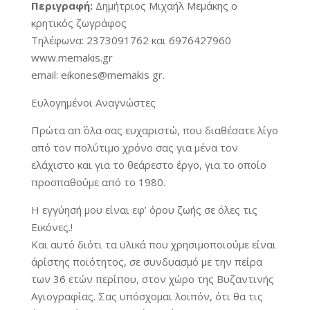
Περιγραφή:
Δημήτριος Μιχαήλ Μεμάκης ο
κρητικός ζωγράφος
Τηλέφωνα: 2373091762 και 6976427960
www.memakis.gr
email: eikones@memakis gr.
Ευλογημένοι Αναγνώστες
Πρώτα απ΄ όλα σας ευχαριστώ, που διαθέσατε λίγο
από τον πολύτιμο χρόνο σας για μένα τον
ελάχιστο και για το θεάρεστο έργο, για το οποίο
προσπαθούμε από το 1980.
Η εγγύησή μου είναι εφ’ όρου ζωής σε όλες τις
Εικόνες.!
Και αυτό διότι τα υλικά που χρησιμοποιούμε είναι
άρίστης ποιότητος, σε συνδυασμό με την πείρα
των 36 ετών περίπου, στον χώρο της Βυζαντινής
Αγιογραφίας. Σας υπόσχομαι λοιπόν, ότι θα τις