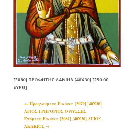
[3080] ΠΡΟΦΗΤΗΣ ΔΑΝΙΗΛ [40X30] [250.00
ΕΥΡΩ]
←
Προηγoύμενη Εικόνα: [3079] [40Χ30]
ΑΓΙΟΣ ΓΡΗΓΟΡΙΟΣ Ο ΝΥΣΣΗΣ
Επόμενη Εικόνα: [3081] [40Χ30] ΑΓΙΟΣ
ΑΚΑΚΙΟΣ
→