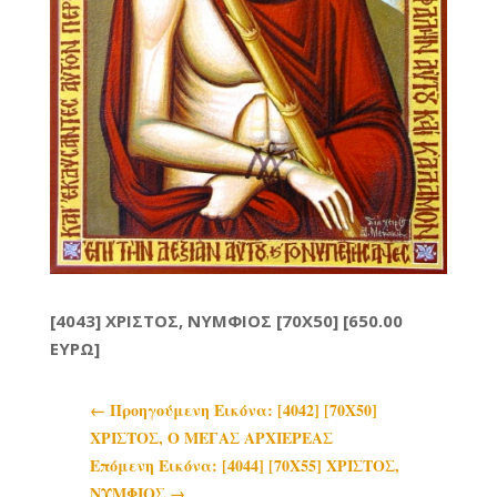
[4043] ΧΡΙΣΤΟΣ, ΝΥΜΦΙΟΣ [70X50] [650.00
ΕΥΡΩ]
←
Προηγoύμενη Εικόνα: [4042] [70Χ50]
ΧΡΙΣΤΟΣ, Ο ΜΕΓΑΣ ΑΡΧΙΕΡΕΑΣ
Επόμενη Εικόνα: [4044] [70Χ55] ΧΡΙΣΤΟΣ,
ΝΥΜΦΙΟΣ
→