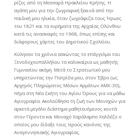
ρίζες από τη Μεσσαρά Ηρακλείου Κρήτης. Η
αγάπη μου για την ζωγραφική ξεκινά από την
παιδική μου ηλικία, όταν ζωγράφιζα τους Ήρωες
του 1821 και τα ευρήματα της Αρχαίας Ολύνθου
κατά τις ανασκαφές το 1968, όπως επίσης και
διάφορους χάρτες του Δημοτικού Σχολείου.
Κύλησαν τα χρόνια ασκώντας το επάγγελμα του
Ξενοδοχοϋπαλλήλου τα καλοκαίρια ως μαθητής
Γυμνασίου ακόμη. Μετά το Στρατιωτικό μου
υπηρετώντας την Πατρίδα μου, στον Έβρο (ως
Αρχηγός Πληρώματος Μέσων Αρμάτων ΑΜΧ-30),
πήγα στη Νέα Σκήτη του Αγίου Όρους για να μάθω
Αγιογραφία. Ακολούθησα τη ζωή των Μοναχών για
αρκετά μεγάλο διάστημα μαθητευόμενος κοντά
στον Γέροντα και Μοναχό Χαράλαμπο Χαλδέζο ο
οποίος μου δίδαξε τους Ιερούς κανόνες της
Αναγεννησιακής Αγιογραφίας.