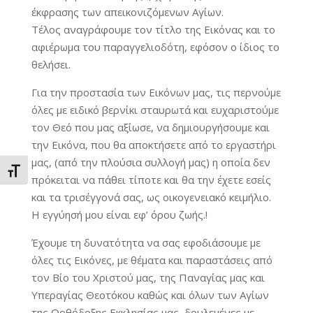
έκφρασης των απεικονιζόμενων Αγίων.
Τέλος αναγράφουμε τον τίτλο της Εικόνας και το
αφιέρωμα του παραγγελιοδότη, εφόσον ο ίδιος το
θελήσει.
Για την προστασία των Εικόνων μας, τις περνούμε
όλες με ειδικό βερνίκι σταυρωτά και ευχαριστούμε
τον Θεό που μας αξίωσε, να δημιουργήσουμε και
την Εικόνα, που θα αποκτήσετε από το εργαστήρι
μας, (από την πλούσια συλλογή μας) η οποία δεν
Εναλλαγή Μεγέθους Γραμμάτων
πρόκειται να πάθει τίποτε και θα την έχετε εσείς
και τα τρισέγγονά σας, ως οικογενειακό κειμήλιο.
Η εγγύησή μου είναι εφ’ όρου ζωής.!
Έχουμε τη δυνατότητα να σας εφοδιάσουμε με
όλες τις Εικόνες, με θέματα και παραστάσεις από
τον Βίο του Χριστού μας, της Παναγίας μας και
Υπεραγίας Θεοτόκου καθώς και όλων των Αγίων
της Ορθόδοξης Εκκλησίας μας, δουλεμένες με