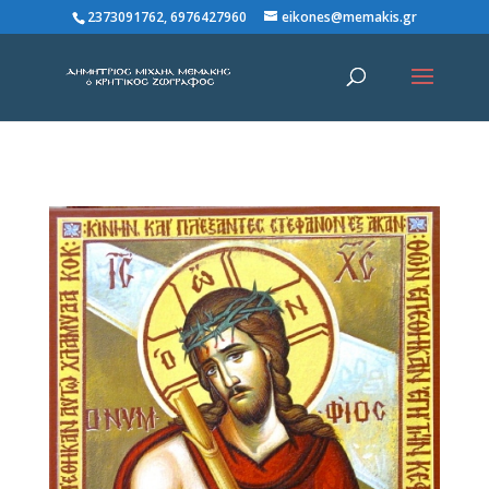
2373091762, 6976427960
eikones@memakis.gr