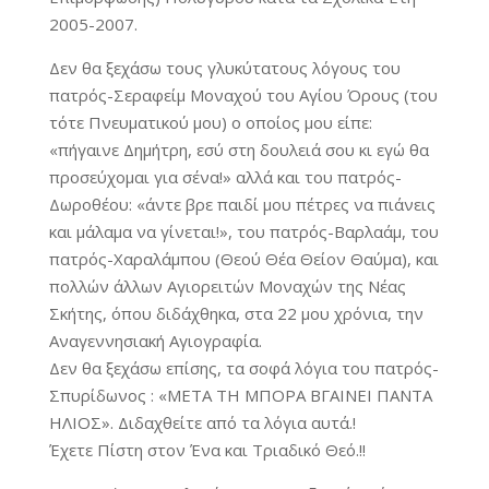
2005-2007.
Δεν θα ξεχάσω τους γλυκύτατους λόγους του
πατρός-Σεραφείμ Μοναχού του Αγίου Όρους (του
τότε Πνευματικού μου) ο οποίος μου είπε:
«πήγαινε Δημήτρη, εσύ στη δουλειά σου κι εγώ θα
προσεύχομαι για σένα!» αλλά και του πατρός-
Δωροθέου: «άντε βρε παιδί μου πέτρες να πιάνεις
και μάλαμα να γίνεται!», του πατρός-Βαρλαάμ, του
πατρός-Χαραλάμπου (Θεού Θέα Θείον Θαύμα), και
πολλών άλλων Αγιορειτών Μοναχών της Νέας
Σκήτης, όπου διδάχθηκα, στα 22 μου χρόνια, την
Αναγεννησιακή Αγιογραφία.
Δεν θα ξεχάσω επίσης, τα σοφά λόγια του πατρός-
Σπυρίδωνος : «ΜΕΤΑ ΤΗ ΜΠΟΡΑ ΒΓΑΙΝΕΙ ΠΑΝΤΑ
ΗΛΙΟΣ». Διδαχθείτε από τα λόγια αυτά.!
Έχετε Πίστη στον Ένα και Τριαδικό Θεό.!!