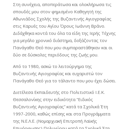
Στη συνέχεια, αποπεράτωσα και ολοκλήρωσα τις
σπουδές μου στον φημισμένο Καθηγητή της
Αθωνιάδος Σχολής της Βυζαντινής Αγιογραφίας
στις Καρυές του Αγίου Όρους Ιωάννη Βράνο.
Διδάχθηκα κοντά του όλα τα είδη της Ιερής Τέχνης
για μεγάλο χρονικό διάστημα, δοξάζοντας τον
Πανάγαθο Θεό που μου συμπαραστάθηκαν και οι
δύο σε δύσκολες περιόδους της ζωής μου.
Από το 1980, ασκώ το λειτούργημα της
Βυζαντινής Αγιογραφίας και ευχαριστώ τον
Πανάγαθο Θεό για το τάλαντο που μου έχει δώσει.
Διετέλεσα Εκπαιδευτής στο Πολιτιστικό Ι.Ε.Κ.
Θεσσαλονίκης στην ειδικότητα “Ειδικός
Βυζαντινής Αγιογραφίας” κατά τα Σχολικά Έτη
1997-2000, καθώς επίσης και στα Προγράμματα
της Ν.Ε.Λ.Ε. (Νομαρχιακή Επιτροπή Λαϊκής
Επιμόρφωσης) Πολυγύρου κατά τα Σχολικά Έτη