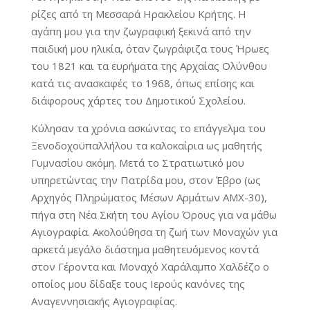
ρίζες από τη Μεσσαρά Ηρακλείου Κρήτης. Η
αγάπη μου για την ζωγραφική ξεκινά από την
παιδική μου ηλικία, όταν ζωγράφιζα τους Ήρωες
του 1821 και τα ευρήματα της Αρχαίας Ολύνθου
κατά τις ανασκαφές το 1968, όπως επίσης και
διάφορους χάρτες του Δημοτικού Σχολείου.
Κύλησαν τα χρόνια ασκώντας το επάγγελμα του
Ξενοδοχοϋπαλλήλου τα καλοκαίρια ως μαθητής
Γυμνασίου ακόμη. Μετά το Στρατιωτικό μου
υπηρετώντας την Πατρίδα μου, στον Έβρο (ως
Αρχηγός Πληρώματος Μέσων Αρμάτων ΑΜΧ-30),
πήγα στη Νέα Σκήτη του Αγίου Όρους για να μάθω
Αγιογραφία. Ακολούθησα τη ζωή των Μοναχών για
αρκετά μεγάλο διάστημα μαθητευόμενος κοντά
στον Γέροντα και Μοναχό Χαράλαμπο Χαλδέζο ο
οποίος μου δίδαξε τους Ιερούς κανόνες της
Αναγεννησιακής Αγιογραφίας.