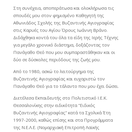
Στη συνέχεια, αποπεράτωσα και ολοκλήρωσα τις
σπουδές μου στον φημισμένο Καθηγητή της
Αθωνιάδος Σχολής της Βυζαντινής Αγιογραφίας
στις Καρυές του Αγίου Όρους Ιωάννη Βράνο.
Διδάχθηκα κοντά του όλα τα είδη της Ιερής Τέχνης
για μεγάλο χρονικό διάστημα, δοξάζοντας τον
Πανάγαθο Θεό που μου συμπαραστάθηκαν και οι
δύο σε δύσκολες περιόδους της ζωής μου.
Από το 1980, ασκώ το λειτούργημα της
Βυζαντινής Αγιογραφίας και ευχαριστώ τον
Πανάγαθο Θεό για το τάλαντο που μου έχει δώσει.
Διετέλεσα Εκπαιδευτής στο Πολιτιστικό Ι.Ε.Κ.
Θεσσαλονίκης στην ειδικότητα “Ειδικός
Βυζαντινής Αγιογραφίας” κατά τα Σχολικά Έτη
1997-2000, καθώς επίσης και στα Προγράμματα
της Ν.Ε.Λ.Ε. (Νομαρχιακή Επιτροπή Λαϊκής