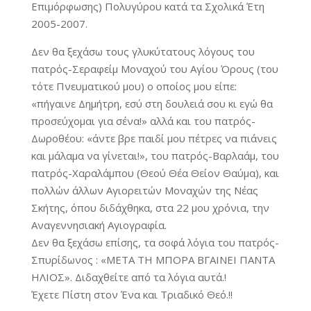
Επιμόρφωσης) Πολυγύρου κατά τα Σχολικά Έτη
2005-2007.
Δεν θα ξεχάσω τους γλυκύτατους λόγους του
πατρός-Σεραφείμ Μοναχού του Αγίου Όρους (του
τότε Πνευματικού μου) ο οποίος μου είπε:
«πήγαινε Δημήτρη, εσύ στη δουλειά σου κι εγώ θα
προσεύχομαι για σένα!» αλλά και του πατρός-
Δωροθέου: «άντε βρε παιδί μου πέτρες να πιάνεις
και μάλαμα να γίνεται!», του πατρός-Βαρλαάμ, του
πατρός-Χαραλάμπου (Θεού Θέα Θείον Θαύμα), και
πολλών άλλων Αγιορειτών Μοναχών της Νέας
Σκήτης, όπου διδάχθηκα, στα 22 μου χρόνια, την
Αναγεννησιακή Αγιογραφία.
Δεν θα ξεχάσω επίσης, τα σοφά λόγια του πατρός-
Σπυρίδωνος : «ΜΕΤΑ ΤΗ ΜΠΟΡΑ ΒΓΑΙΝΕΙ ΠΑΝΤΑ
ΗΛΙΟΣ». Διδαχθείτε από τα λόγια αυτά.!
Έχετε Πίστη στον Ένα και Τριαδικό Θεό.!!