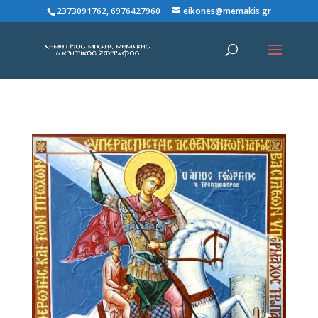
2373091762, 6976427960
eikones@memakis.gr