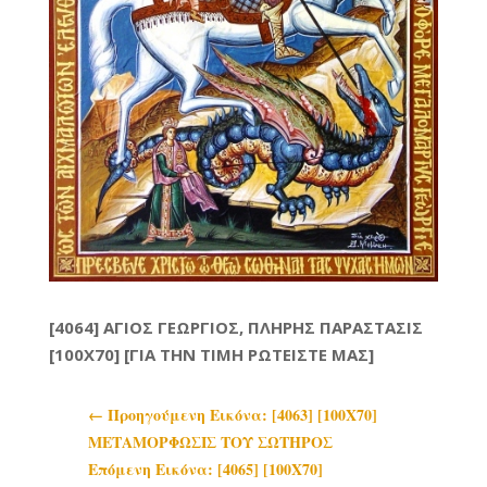
[4064] ΑΓΙΟΣ ΓΕΩΡΓΙΟΣ, ΠΛΗΡΗΣ ΠΑΡΑΣΤΑΣΙΣ
[100X70] [ΓΙΑ ΤΗΝ ΤΙΜΗ ΡΩΤΕΙΣΤΕ ΜΑΣ]
←
Προηγoύμενη Εικόνα: [4063] [100Χ70]
ΜΕΤΑΜΟΡΦΩΣΙΣ ΤΟΥ ΣΩΤΗΡΟΣ
Επόμενη Εικόνα: [4065] [100Χ70]