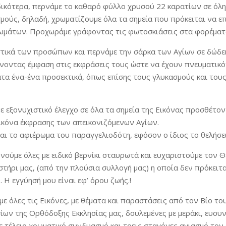
ιδικότερα, περνάμε το καθαρό φύλλο χρυσού 22 καρατίων σε όλ
μούς, δηλαδή, χρωματίζουμε όλα τα σημεία που πρόκειται να ε
ωμάτων. Προχωράμε γράφοντας τις φωτοσκιάσεις στα φορέματ
στικά των προσώπων και περνάμε την σάρκα των Αγίων σε δώδε
ίνοντας έμφαση στις εκφράσεις τους ώστε να έχουν πνευματικ
τα ένα-ένα προσεκτικά, όπως επίσης τους γλυκασμούς και του
 εξονυχιστικό έλεγχο σε όλα τα σημεία της Εικόνας προσθέτοντ
εικόνα έκφρασης των απεικονιζόμενων Αγίων.
αι το αφιέρωμα του παραγγελιοδότη, εφόσον ο ίδιος το θελήσει
νούμε όλες με ειδικό βερνίκι σταυρωτά και ευχαριστούμε τον Θ
τήρι μας, (από την πλούσια συλλογή μας) η οποία δεν πρόκειται 
. Η εγγύησή μου είναι εφ’ όρου ζωής.!
 όλες τις Εικόνες, με θέματα και παραστάσεις από τον Βίο του
ων της Ορθόδοξης Εκκλησίας μας, δουλεμένες με μεράκι, ευσυν
ε τέλειο χρωματικό συνδυασμό και τρεις σταγόνες αγιασμό τον