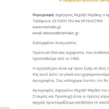
←
Προηγoύμενη Εικόνα: [407
Περιγραφή:
Δημήτριος Μιχαήλ Μεμάκης ο κ
Τηλέφωνα: 2373091762 και 6976427960
www.memakis.gr
email: eikones@memakis gr.
Ευλογημένοι Αναγνώστες
Πρώτα απ΄ όλα σας ευχαριστώ, που διαθέσατε
προσπαθούμε από το 1980.
Η εγγύησή μου είναι εφ’ όρου ζωής σε όλες τι
Και αυτό διότι τα υλικά που χρησιμοποιούμ
Αγιογραφίας. Σας υπόσχομαι λοιπόν, ότι θα τ
Αγιογραφίες Δημητρίου Μιχαήλ Μεμάκη του 
Σταυρός και Προσευχή είναι οι πρώτες κύριε
Αρχικά, προετοιμάζουμε κατάλληλα το σανίδι