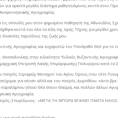
ών για αρκετά μεγάλο διάστημα μαθητευόμενος κοντά στον Γέ
 Αναγεννησιακής Αγιογραφίας.
 τις σπουδές μου στον φημισμένο Καθηγητή της Αθωνιάδος Σχ
άχθηκα κοντά του όλα τα είδη της Ιερής Τέχνης για μεγάλο χρ
ε δύσκολες περιόδους της ζωής μου.
ντινής Αγιογραφίας και ευχαριστώ τον Πανάγαθο Θεό για το τά
.Κ. Θεσσαλονίκης στην ειδικότητα “Ειδικός Βυζαντινής Αγιογρα
Νομαρχιακή Επιτροπή Λαϊκής Επιμόρφωσης) Πολυγύρου κατά τα 
υ πατρός-Σεραφείμ Μοναχού του Αγίου Όρους (του τότε Πνευμα
σεύχομαι για σένα!» αλλά και του πατρός-Δωροθέου: «άντε βρε 
ς-Χαραλάμπου (Θεού Θέα Θείον Θαύμα), και πολλών άλλων Αγι
ησιακή Αγιογραφία.
πατρός-Σπυρίδωνος : «ΜΕΤΑ ΤΗ ΜΠΟΡΑ ΒΓΑΙΝΕΙ ΠΑΝΤΑ ΗΛΙΟΣ». 
τι μια φορά αγοράζετε Εικόνα.