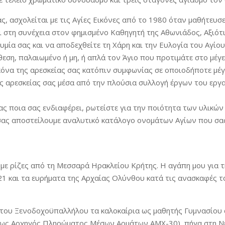
ς, ασχολείται με τις Αγίες Εικόνες από το 1980 όταν μαθήτευσ
 στη συνέχεια στον φημισμένο Καθηγητή της Αθωνιάδος, Αξιότ
μία σας και να αποδεχθείτε τη Χάρη και την Ευλογία του Αγίου
ση, παλαιωμένο ή μη, ή απλά τον Άγιο που προτιμάτε στο μέγεθ
κόνα της αρεσκείας σας κατόπιν συμφωνίας σε οποιοδήποτε μέγ
ης αρεσκείας σας μέσα από την πλούσια συλλογή έργων του εργα
μας ποια σας ενδιαφέρει, ρωτείστε για την ποιότητα των υλικών
σας αποστείλουμε αναλυτικό κατάλογο ονομάτων Αγίων που σα
με ρίζες από τη Μεσσαρά Ηρακλείου Κρήτης. Η αγάπη μου για τ
21 και τα ευρήματα της Αρχαίας Ολύνθου κατά τις ανασκαφές τ
του Ξενοδοχοϋπαλλήλου τα καλοκαίρια ως μαθητής Γυμνασίου 
(ως Αρχηγός Πληρώματος Μέσων Αρμάτων ΑΜΧ-30), πήγα στη Νέ