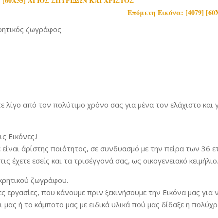
6] [60Χ35] ΑΓΙΟΣ ΣΠΥΡΙΔΩΝ ΚΑΙ ΧΡΙΣΤΟΣ
Επόμενη Εικόνα: [4079] [
ρητικός ζωγράφος
 λίγο από τον πολύτιμο χρόνο σας για μένα τον ελάχιστο και γ
ς Εικόνες.!
ε είναι άρίστης ποιότητος, σε συνδυασμό με την πείρα των 36 
ις έχετε εσείς και τα τρισέγγονά σας, ως οικογενειακό κειμήλιο.
κρητικού ζωγράφου.
ς εργασίες, που κάνουμε πριν ξεκινήσουμε την Εικόνα μας για 
 μας ή το κάμποτο μας με ειδικά υλικά πού μας δίδαξε η πολύχ