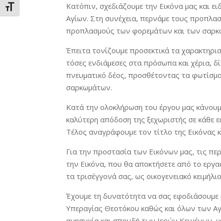
Κατόπιν, σχεδιάζουμε την Εικόνα μας και ε
Εναλλαγή Μεγέθους Γραμμάτων
Αγίων. Στη συνέχεια, περνάμε τους προπλασ
προπλασμούς των φορεμάτων και των σαρκ
Έπειτα τονίζουμε προσεκτικά τα χαρακτηρι
τόσες ενδιάμεσες στα πρόσωπα και χέρια, δ
πνευματικό δέος, προσθέτοντας τα φωτίσμα
σαρκωμάτων.
Κατά την ολοκλήρωση του έργου μας κάνουμε
καλύτερη απόδοση της ξεχωριστής σε κάθε 
Τέλος αναγράφουμε τον τίτλο της Εικόνας κ
Για την προστασία των Εικόνων μας, τις περ
την Εικόνα, που θα αποκτήσετε από το εργασ
τα τρισέγγονά σας, ως οικογενειακό κειμήλιο
Έχουμε τη δυνατότητα να σας εφοδιάσουμε με
Υπεραγίας Θεοτόκου καθώς και όλων των Αγί
ανησυχία και σπουδή των Ιερών Κειμένων, μ