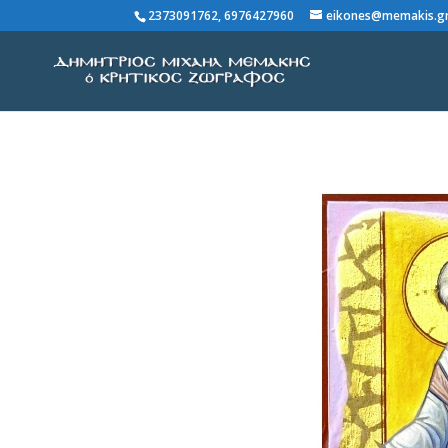
2373091762, 6976427960
eikones@memakis.g