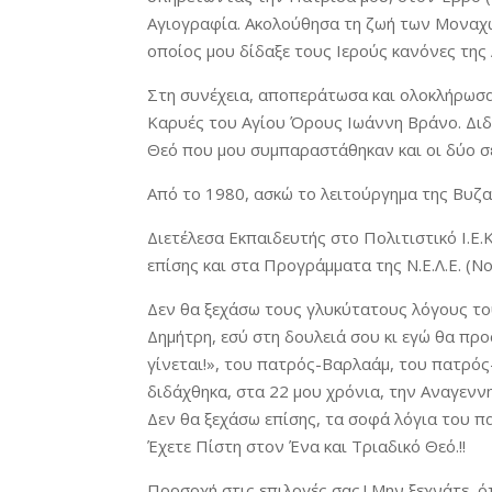
Αγιογραφία. Ακολούθησα τη ζωή των Μοναχ
οποίος μου δίδαξε τους Ιερούς κανόνες της
Στη συνέχεια, αποπεράτωσα και ολοκλήρωσα
Καρυές του Αγίου Όρους Ιωάννη Βράνο. Διδ
Θεό που μου συμπαραστάθηκαν και οι δύο σ
Από το 1980, ασκώ το λειτούργημα της Βυζα
Διετέλεσα Εκπαιδευτής στο Πολιτιστικό Ι.Ε
επίσης και στα Προγράμματα της Ν.Ε.Λ.Ε. (
Δεν θα ξεχάσω τους γλυκύτατους λόγους το
Δημήτρη, εσύ στη δουλειά σου κι εγώ θα προ
γίνεται!», του πατρός-Βαρλαάμ, του πατρό
διδάχθηκα, στα 22 μου χρόνια, την Αναγενν
Δεν θα ξεχάσω επίσης, τα σοφά λόγια του 
Έχετε Πίστη στον Ένα και Τριαδικό Θεό.!!
Προσοχή στις επιλογές σας.! Μην ξεχνάτε, ό