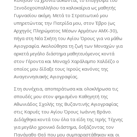
Κύλησαν τα χρόνια ασκώντας το επάγγελμα του
Ξενοδοχοϋπαλλήλου τα καλοκαίρια ως μαθητής
Γυμνασίου ακόμη. Μετά το Στρατιωτικό μου
υπηρετώντας την Πατρίδα μου, στον Έβρο (ως
Αρχηγός Πληρώματος Μέσων Αρμάτων ΑΜΧ-30),
πήγα στη Νέα Σκήτη του Αγίου Όρους για να μάθω
Αγιογραφία. Ακολούθησα τη ζωή των Μοναχών για
αρκετά μεγάλο διάστημα μαθητευόμενος κοντά
στον Γέροντα και Μοναχό Χαράλαμπο Χαλδέζο ο
οποίος μου δίδαξε τους Ιερούς κανόνες της
Αναγεννησιακής Αγιογραφίας.
Στη συνέχεια, αποπεράτωσα και ολοκλήρωσα τις
σπουδές μου στον φημισμένο Καθηγητή της
Αθωνιάδος Σχολής της Βυζαντινής Αγιογραφίας
στις Καρυές του Αγίου Όρους Ιωάννη Βράνο.
Διδάχθηκα κοντά του όλα τα είδη της Ιερής Τέχνης
για μεγάλο χρονικό διάστημα, δοξάζοντας τον
Πανάγαθο Θεό που μου συμπαραστάθηκαν και οι