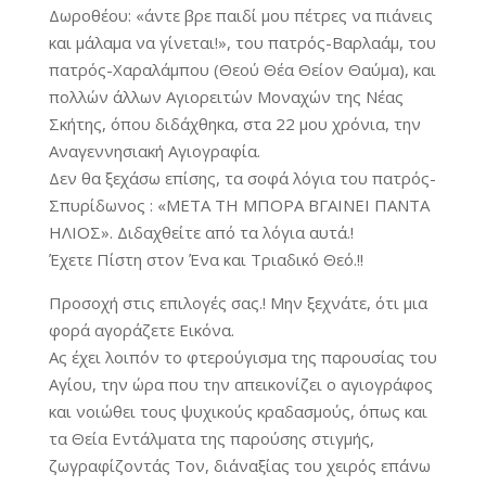
Δωροθέου: «άντε βρε παιδί μου πέτρες να πιάνεις
και μάλαμα να γίνεται!», του πατρός-Βαρλαάμ, του
πατρός-Χαραλάμπου (Θεού Θέα Θείον Θαύμα), και
πολλών άλλων Αγιορειτών Μοναχών της Νέας
Σκήτης, όπου διδάχθηκα, στα 22 μου χρόνια, την
Αναγεννησιακή Αγιογραφία.
Δεν θα ξεχάσω επίσης, τα σοφά λόγια του πατρός-
Σπυρίδωνος : «ΜΕΤΑ ΤΗ ΜΠΟΡΑ ΒΓΑΙΝΕΙ ΠΑΝΤΑ
ΗΛΙΟΣ». Διδαχθείτε από τα λόγια αυτά.!
Έχετε Πίστη στον Ένα και Τριαδικό Θεό.!!
Προσοχή στις επιλογές σας.! Μην ξεχνάτε, ότι μια
φορά αγοράζετε Εικόνα.
Ας έχει λοιπόν το φτερούγισμα της παρουσίας του
Αγίου, την ώρα που την απεικονίζει ο αγιογράφος
και νοιώθει τους ψυχικούς κραδασμούς, όπως και
τα Θεία Εντάλματα της παρούσης στιγμής,
ζωγραφίζοντάς Τον, δι΄αναξίας του χειρός επάνω