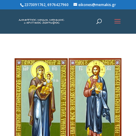
2373091762, 6976427960
eikones@memakis.gr