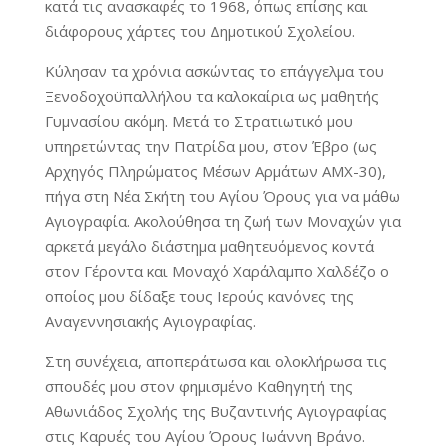
κατά τις ανασκαφές το 1968, όπως επίσης και
διάφορους χάρτες του Δημοτικού Σχολείου.
Κύλησαν τα χρόνια ασκώντας το επάγγελμα του
Ξενοδοχοϋπαλλήλου τα καλοκαίρια ως μαθητής
Γυμνασίου ακόμη. Μετά το Στρατιωτικό μου
υπηρετώντας την Πατρίδα μου, στον Έβρο (ως
Αρχηγός Πληρώματος Μέσων Αρμάτων ΑΜΧ-30),
πήγα στη Νέα Σκήτη του Αγίου Όρους για να μάθω
Αγιογραφία. Ακολούθησα τη ζωή των Μοναχών για
αρκετά μεγάλο διάστημα μαθητευόμενος κοντά
στον Γέροντα και Μοναχό Χαράλαμπο Χαλδέζο ο
οποίος μου δίδαξε τους Ιερούς κανόνες της
Αναγεννησιακής Αγιογραφίας.
Στη συνέχεια, αποπεράτωσα και ολοκλήρωσα τις
σπουδές μου στον φημισμένο Καθηγητή της
Αθωνιάδος Σχολής της Βυζαντινής Αγιογραφίας
στις Καρυές του Αγίου Όρους Ιωάννη Βράνο.