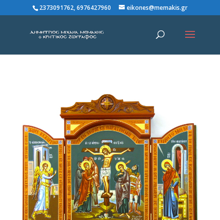
2373091762, 6976427960
eikones@memakis.gr