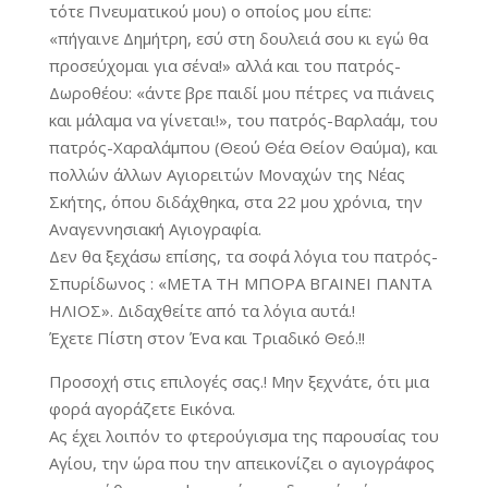
τότε Πνευματικού μου) ο οποίος μου είπε:
«πήγαινε Δημήτρη, εσύ στη δουλειά σου κι εγώ θα
προσεύχομαι για σένα!» αλλά και του πατρός-
Δωροθέου: «άντε βρε παιδί μου πέτρες να πιάνεις
και μάλαμα να γίνεται!», του πατρός-Βαρλαάμ, του
πατρός-Χαραλάμπου (Θεού Θέα Θείον Θαύμα), και
πολλών άλλων Αγιορειτών Μοναχών της Νέας
Σκήτης, όπου διδάχθηκα, στα 22 μου χρόνια, την
Αναγεννησιακή Αγιογραφία.
Δεν θα ξεχάσω επίσης, τα σοφά λόγια του πατρός-
Σπυρίδωνος : «ΜΕΤΑ ΤΗ ΜΠΟΡΑ ΒΓΑΙΝΕΙ ΠΑΝΤΑ
ΗΛΙΟΣ». Διδαχθείτε από τα λόγια αυτά.!
Έχετε Πίστη στον Ένα και Τριαδικό Θεό.!!
Προσοχή στις επιλογές σας.! Μην ξεχνάτε, ότι μια
φορά αγοράζετε Εικόνα.
Ας έχει λοιπόν το φτερούγισμα της παρουσίας του
Αγίου, την ώρα που την απεικονίζει ο αγιογράφος