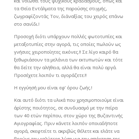
και νοιώθει τους ψυχικούς κραδασμούς, όπως και
τα Θεία Εντάλματα της παρούσης στιγμής,
ζωγραφίζοντάς Τον, δι΄αναξίας του χειρός επάνω
στο σανίδι.!
Προσοχή διότι υπάρχουν πολλές φωτοτυπίες και
μεταξοτυπίες στην αγορά, τις οποίες πωλούν ως
γνήσιες χειροποίητες εικόνες.!! Σε λίγο καιρό θα
ξεθωριάσουν τα μελάνια των εκτυπωτών και τότε
θα δείτε την αλήθεια, αλλά θα είναι πολύ αργά.
Προσέχετε λοιπόν τι αγοράζετε.!!
Η εγγύησή μου είναι εφ’ όρου ζωής.!
Και αυτό διότι τα υλικά που χρησιμοποιούμε είναι
άρίστης ποιότητος, σε συνδυασμό με την πείρα
των 40 ετών περίπου, στον χώρο της Βυζαντινής
Αγιογραφίας. Πριν κάνετε λοιπόν οποιαδήποτε
αγορά, σκεφτείτε τι ακριβώς θέλετε και ελάτε να
βρούμε την καλύτερη λύση για την απόκτηση της