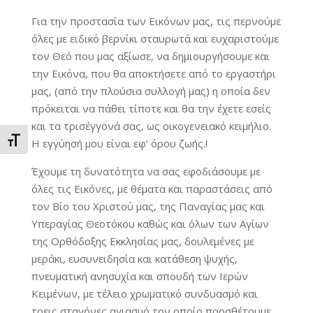
Για την προστασία των Εικόνων μας, τις περνούμε
όλες με ειδικό βερνίκι σταυρωτά και ευχαριστούμε
τον Θεό που μας αξίωσε, να δημιουργήσουμε και
την Εικόνα, που θα αποκτήσετε από το εργαστήρι
μας, (από την πλούσια συλλογή μας) η οποία δεν
πρόκειται να πάθει τίποτε και θα την έχετε εσείς
και τα τρισέγγονά σας, ως οικογενειακό κειμήλιο.
Εναλλαγή Μεγέθους Γραμμάτων
Η εγγύησή μου είναι εφ’ όρου ζωής.!
Έχουμε τη δυνατότητα να σας εφοδιάσουμε με
όλες τις Εικόνες, με θέματα και παραστάσεις από
τον Βίο του Χριστού μας, της Παναγίας μας και
Υπεραγίας Θεοτόκου καθώς και όλων των Αγίων
της Ορθόδοξης Εκκλησίας μας, δουλεμένες με
μεράκι, ευσυνειδησία και κατάθεση ψυχής,
πνευματική ανησυχία και σπουδή των Ιερών
Κειμένων, με τέλειο χρωματικό συνδυασμό και
τρεις σταγόνες αγιασμό τον οποίο προσθέτουμε