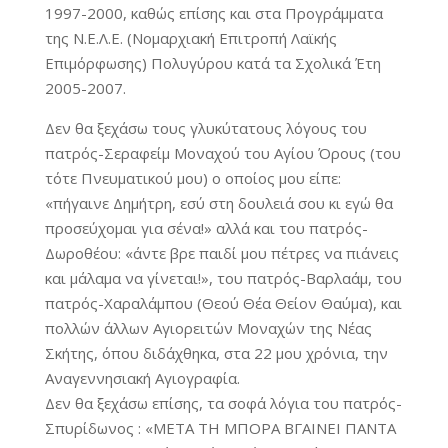
1997-2000, καθώς επίσης και στα Προγράμματα
της Ν.Ε.Λ.Ε. (Νομαρχιακή Επιτροπή Λαϊκής
Επιμόρφωσης) Πολυγύρου κατά τα Σχολικά Έτη
2005-2007.
Δεν θα ξεχάσω τους γλυκύτατους λόγους του
πατρός-Σεραφείμ Μοναχού του Αγίου Όρους (του
τότε Πνευματικού μου) ο οποίος μου είπε:
«πήγαινε Δημήτρη, εσύ στη δουλειά σου κι εγώ θα
προσεύχομαι για σένα!» αλλά και του πατρός-
Δωροθέου: «άντε βρε παιδί μου πέτρες να πιάνεις
και μάλαμα να γίνεται!», του πατρός-Βαρλαάμ, του
πατρός-Χαραλάμπου (Θεού Θέα Θείον Θαύμα), και
πολλών άλλων Αγιορειτών Μοναχών της Νέας
Σκήτης, όπου διδάχθηκα, στα 22 μου χρόνια, την
Αναγεννησιακή Αγιογραφία.
Δεν θα ξεχάσω επίσης, τα σοφά λόγια του πατρός-
Σπυρίδωνος : «ΜΕΤΑ ΤΗ ΜΠΟΡΑ ΒΓΑΙΝΕΙ ΠΑΝΤΑ