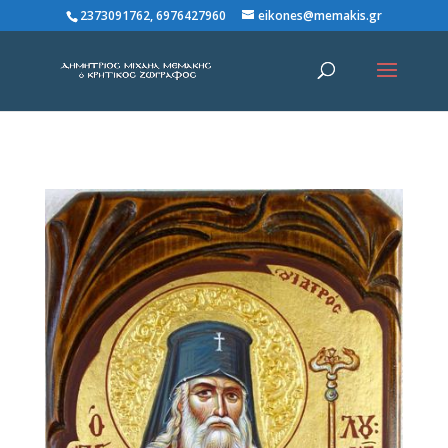
2373091762, 6976427960
eikones@memakis.gr