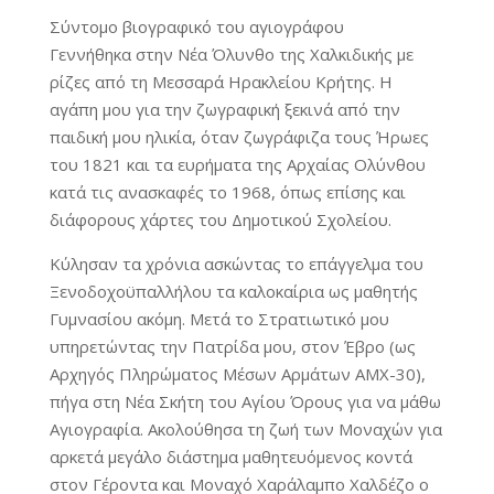
Σύντομο βιογραφικό του αγιογράφου
Γεννήθηκα στην Νέα Όλυνθο της Χαλκιδικής με
ρίζες από τη Μεσσαρά Ηρακλείου Κρήτης. Η
αγάπη μου για την ζωγραφική ξεκινά από την
παιδική μου ηλικία, όταν ζωγράφιζα τους Ήρωες
του 1821 και τα ευρήματα της Αρχαίας Ολύνθου
κατά τις ανασκαφές το 1968, όπως επίσης και
διάφορους χάρτες του Δημοτικού Σχολείου.
Κύλησαν τα χρόνια ασκώντας το επάγγελμα του
Ξενοδοχοϋπαλλήλου τα καλοκαίρια ως μαθητής
Γυμνασίου ακόμη. Μετά το Στρατιωτικό μου
υπηρετώντας την Πατρίδα μου, στον Έβρο (ως
Αρχηγός Πληρώματος Μέσων Αρμάτων ΑΜΧ-30),
πήγα στη Νέα Σκήτη του Αγίου Όρους για να μάθω
Αγιογραφία. Ακολούθησα τη ζωή των Μοναχών για
αρκετά μεγάλο διάστημα μαθητευόμενος κοντά
στον Γέροντα και Μοναχό Χαράλαμπο Χαλδέζο ο