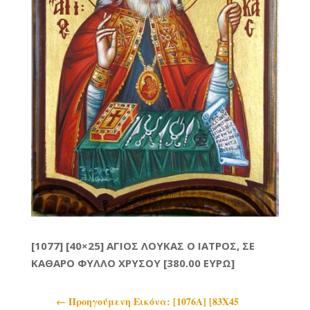
[1077] [40×25] ΑΓΙΟΣ ΛΟΥΚΑΣ Ο ΙΑΤΡΟΣ, ΣΕ
ΚΑΘΑΡΟ ΦΥΛΛΟ ΧΡΥΣΟΥ [380.00 ΕΥΡΩ]
←
Προηγoύμενη Εικόνα: [1076A] [83X45