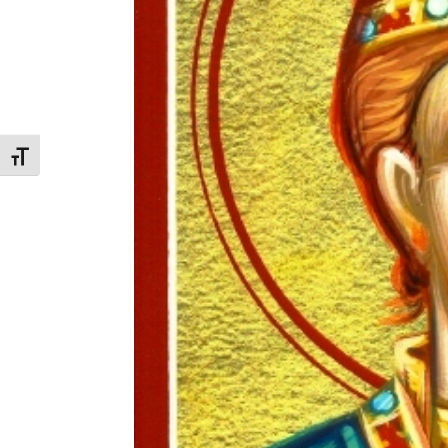
Εναλλαγή Μεγέθους Γραμμάτων