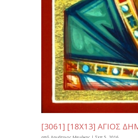
[3061] [18Χ13] ΑΓΙΟΣ Δ
από
Δημήτριος Μεμάκης
|
Σεπ 5, 2016