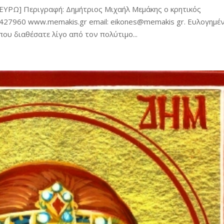
ΕΥΡΩ] Περιγραφή: Δημήτριος Μιχαήλ Μεμάκης ο κρητικός
27960 www.memakis.gr email: eikones@memakis gr. Ευλογημέ
ου διαθέσατε λίγο από τον πολύτιμο...