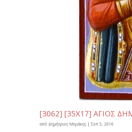
[3062] [35Χ17] ΑΓΙΟΣ Δ
από
Δημήτριος Μεμάκης
|
Σεπ 5, 2016