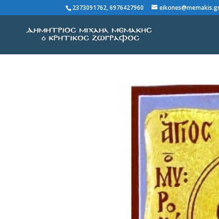
2373091762, 6976427960
eikones@memakis.g