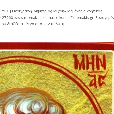
ΕΥΡΩ] Περιγραφή: Δημήτριος Μιχαήλ Μεμάκης ο κρητικός
27960 www.memakis.gr email: eikones@memakis gr. Ευλογημέ
ου διαθέσατε λίγο από τον πολύτιμο...