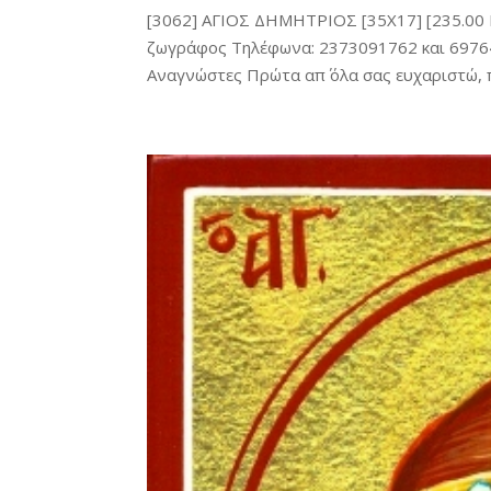
[3062] ΑΓΙΟΣ ΔΗΜΗΤΡΙΟΣ [35X17] [235.00 
ζωγράφος Τηλέφωνα: 2373091762 και 69764
Αναγνώστες Πρώτα απ΄ όλα σας ευχαριστώ, π