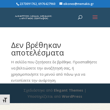
2373091762, 6976427960
eikones@memakis.gr
Δεν βρέθηκαν
αποτελέσματα
Η σελίδα που ζητήσατε δε βρέθηκε. Προσπαθήστε
να βελτιώσετε την αναζήτησή σας, ή
χρησιμοποιήστε το μενού από πάνω για να
εντοπίσετε την ανάρτηση.
Σχεδιάστηκε από
Elegant Themes
|
Υποστηρίζεται από
WordPress
Εναλλαγή Μεγέθους Γραμμάτων