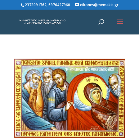
2373091762, 6976427960
eikones@memakis.gr