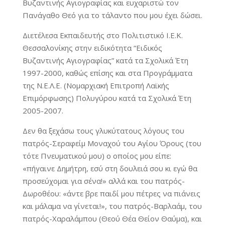
Βυζαντινής Αγιογραφίας και ευχαριστώ τον
Πανάγαθο Θεό για το τάλαντο που μου έχει δώσει.
Διετέλεσα Εκπαιδευτής στο Πολιτιστικό Ι.Ε.Κ.
Θεσσαλονίκης στην ειδικότητα “Ειδικός
Βυζαντινής Αγιογραφίας” κατά τα Σχολικά Έτη
1997-2000, καθώς επίσης και στα Προγράμματα
της Ν.Ε.Λ.Ε. (Νομαρχιακή Επιτροπή Λαϊκής
Επιμόρφωσης) Πολυγύρου κατά τα Σχολικά Έτη
2005-2007.
Δεν θα ξεχάσω τους γλυκύτατους λόγους του
πατρός-Σεραφείμ Μοναχού του Αγίου Όρους (του
τότε Πνευματικού μου) ο οποίος μου είπε:
«πήγαινε Δημήτρη, εσύ στη δουλειά σου κι εγώ θα
προσεύχομαι για σένα!» αλλά και του πατρός-
Δωροθέου: «άντε βρε παιδί μου πέτρες να πιάνεις
και μάλαμα να γίνεται!», του πατρός-Βαρλαάμ, του
πατρός-Χαραλάμπου (Θεού Θέα Θείον Θαύμα), και