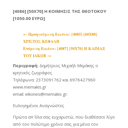
[4086] [50Χ70] Η ΚΟΙΜΗΣΙΣ ΤΗΣ ΘΕΟΤΟΚΟΥ
[1050.00 ΕΥΡΩ]
←
Προηγoύμενη Εικόνα: [4085] [60Χ80]
ΧΡΙΣΤΟΣ ΚΕΦΑΛΗ
Επόμενη Εικόνα: [4087] [50Χ70] Η ΚΛΙΜΑΞ
ΤΟΥ ΙΑΚΩΒ
→
Περιγραφή:
Δημήτριος Μιχαήλ Μεμάκης ο
κρητικός ζωγράφος
Τηλέφωνα: 2373091762 και 6976427960
www.memakis.gr
email: eikones@memakis gr.
Ευλογημένοι Αναγνώστες
Πρώτα απ΄ όλα σας ευχαριστώ, που διαθέσατε λίγο
από τον πολύτιμο χρόνο σας για μένα τον