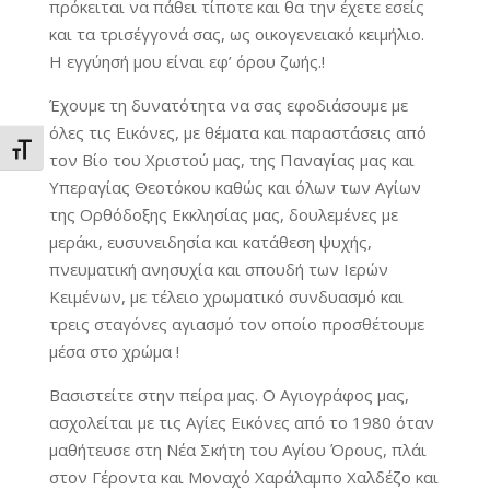
πρόκειται να πάθει τίποτε και θα την έχετε εσείς
και τα τρισέγγονά σας, ως οικογενειακό κειμήλιο.
Η εγγύησή μου είναι εφ’ όρου ζωής.!
Έχουμε τη δυνατότητα να σας εφοδιάσουμε με
όλες τις Εικόνες, με θέματα και παραστάσεις από
Εναλλαγή Μεγέθους Γραμμάτων
τον Βίο του Χριστού μας, της Παναγίας μας και
Υπεραγίας Θεοτόκου καθώς και όλων των Αγίων
της Ορθόδοξης Εκκλησίας μας, δουλεμένες με
μεράκι, ευσυνειδησία και κατάθεση ψυχής,
πνευματική ανησυχία και σπουδή των Ιερών
Κειμένων, με τέλειο χρωματικό συνδυασμό και
τρεις σταγόνες αγιασμό τον οποίο προσθέτουμε
μέσα στο χρώμα !
Βασιστείτε στην πείρα μας. Ο Αγιογράφος μας,
ασχολείται με τις Αγίες Εικόνες από το 1980 όταν
μαθήτευσε στη Νέα Σκήτη του Αγίου Όρους, πλάι
στον Γέροντα και Μοναχό Χαράλαμπο Χαλδέζο και