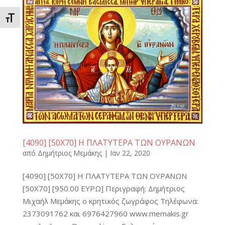
Εναλλαγή Μεγέθους Γραμμάτων
[4090] [50Χ70] Η ΠΛΑΤΥΤΕΡΑ ΤΩΝ ΟΥΡΑΝΩΝ
από
Δημήτριος Μεμάκης
|
Ιαν 22, 2020
[4090] [50Χ70] Η ΠΛΑΤΥΤΕΡΑ ΤΩΝ ΟΥΡΑΝΩΝ
[50X70] [950.00 ΕΥΡΩ] Περιγραφή: Δημήτριος
Μιχαήλ Μεμάκης ο κρητικός ζωγράφος Τηλέφωνα:
2373091762 και 6976427960 www.memakis.gr