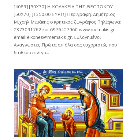
[4089] [50Χ70] Η ΚΟΛΑΚΕΙΑ ΤΗΣ ΘΕΟΤΟΚΟΥ
[50X70] [1350.00 ΕΥΡΩ] Περιγραφή: Δημήτριος
Μιχαήλ Μεμάκης ο κρητικός ζωγράφος Τηλέφωνα:
2373091762 και 6976427960 www.memakis.gr
email: eikones@memakis gr. Ευλογημένοι
Αναγνώστες Πρώτα απ΄ όλα σας ευχαριστώ, που
διαθέσατε λίγο...