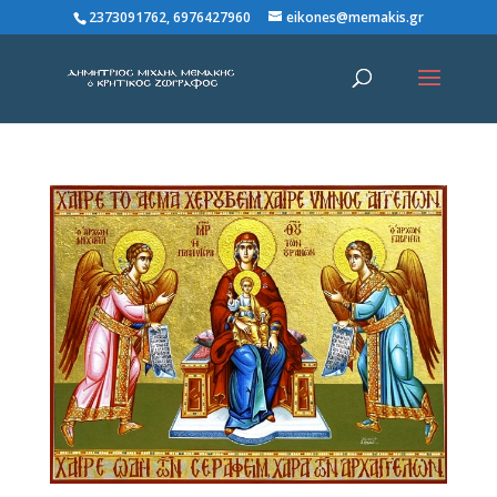
2373091762, 6976427960
eikones@memakis.gr