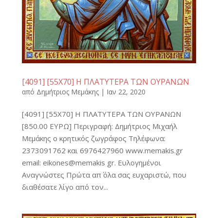
[4091] [55Χ70] Η ΠΛΑΤΥΤΕΡΑ ΤΩΝ ΟΥΡΑΝΩΝ
από
Δημήτριος Μεμάκης
|
Ιαν 22, 2020
[4091] [55Χ70] Η ΠΛΑΤΥΤΕΡΑ ΤΩΝ ΟΥΡΑΝΩΝ
[850.00 ΕΥΡΩ] Περιγραφή: Δημήτριος Μιχαήλ
Μεμάκης ο κρητικός ζωγράφος Τηλέφωνα:
2373091762 και 6976427960 www.memakis.gr
email: eikones@memakis gr. Ευλογημένοι
Αναγνώστες Πρώτα απ΄ όλα σας ευχαριστώ, που
διαθέσατε λίγο από τον...