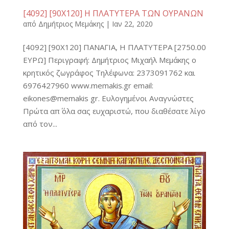
[4092] [90Χ120] Η ΠΛΑΤΥΤΕΡΑ ΤΩΝ ΟΥΡΑΝΩΝ
από
Δημήτριος Μεμάκης
|
Ιαν 22, 2020
[4092] [90Χ120] ΠΑΝΑΓΙΑ, Η ΠΛΑΤΥΤΕΡΑ [2750.00
ΕΥΡΩ] Περιγραφή: Δημήτριος Μιχαήλ Μεμάκης ο
κρητικός ζωγράφος Τηλέφωνα: 2373091762 και
6976427960 www.memakis.gr email:
eikones@memakis gr. Ευλογημένοι Αναγνώστες
Πρώτα απ΄ όλα σας ευχαριστώ, που διαθέσατε λίγο
από τον...