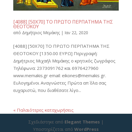
[4088] [50Χ70] ΤΟ ΠΡΩΤΟ ΠΕΡΠΑΤΗΜΑ ΤΗΣ
ΘΕΟΤΟΚΟΥ
από
Δημήτριος Μεμάκης
|
Ιαν 22, 2020
[4088] [50Χ70] ΤΟ ΠΡΩΤΟ ΠΕΡΠΑΤΗΜΑ ΤΗΣ
ΘΕΟΤΟΚΟΥ [1350.00 ΕΥΡΩ] Περιγραφή:
Δημήτριος Μιχαήλ Μεμάκης ο κρητικός ζωγράφος
Τηλέφωνα: 2373091762 και 6976427960
www.memakis.gr email: eikones@memakis gr.
Ευλογημένοι Αναγνώστες Πρώτα απ΄ όλα σας
ευχαριστώ, που διαθέσατε λίγο...
« Παλαιότερες καταχωρήσεις
Σχεδιάστηκε από
Elegant Themes
|
Υποστηρίζεται από
WordPress