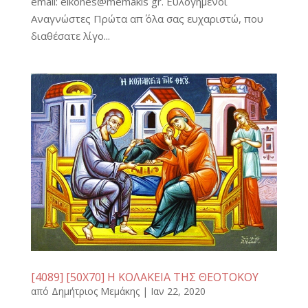
email: eikones@memakis gr. Ευλογημένοι
Αναγνώστες Πρώτα απ΄ όλα σας ευχαριστώ, που
διαθέσατε λίγο...
[4089] [50Χ70] Η ΚΟΛΑΚΕΙΑ ΤΗΣ ΘΕΟΤΟΚΟΥ
από
Δημήτριος Μεμάκης
|
Ιαν 22, 2020