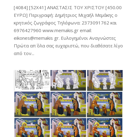
[4084] [52Χ41] ΑΝΑΣΤΑΣΙΣ ΤΟΥ ΧΡΙΣΤΟΥ [450.00
ΕΥΡΩ] Περιγραφή: Δημήτριος Μιχαήλ Μεμάκης ο
κρητικός ζωγράφος Τηλέφωνα: 2373091762 και
6976427960 www.memakis.gr email:
eikones@memakis gr. Ευλογημένοι Αναγνώστες
Πρώτα απ΄ όλα σας ευχαριστώ, που διαθέσατε λίγο
από τον...