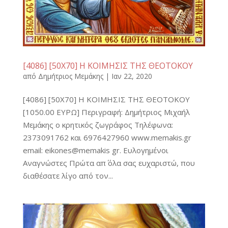
[4086] [50Χ70] Η ΚΟΙΜΗΣΙΣ ΤΗΣ ΘΕΟΤΟΚΟΥ
από
Δημήτριος Μεμάκης
|
Ιαν 22, 2020
[4086] [50Χ70] Η ΚΟΙΜΗΣΙΣ ΤΗΣ ΘΕΟΤΟΚΟΥ
[1050.00 ΕΥΡΩ] Περιγραφή: Δημήτριος Μιχαήλ
Μεμάκης ο κρητικός ζωγράφος Τηλέφωνα:
2373091762 και 6976427960 www.memakis.gr
email: eikones@memakis gr. Ευλογημένοι
Αναγνώστες Πρώτα απ΄ όλα σας ευχαριστώ, που
διαθέσατε λίγο από τον...