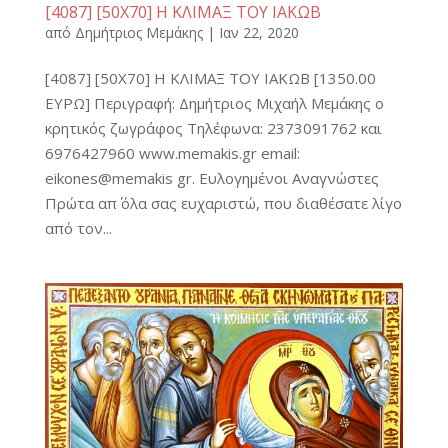
[4087] [50Χ70] Η ΚΛΙΜΑΞ ΤΟΥ ΙΑΚΩΒ
από
Δημήτριος Μεμάκης
|
Ιαν 22, 2020
[4087] [50Χ70] Η ΚΛΙΜΑΞ ΤΟΥ ΙΑΚΩΒ [1350.00
ΕΥΡΩ] Περιγραφή: Δημήτριος Μιχαήλ Μεμάκης ο
κρητικός ζωγράφος Τηλέφωνα: 2373091762 και
6976427960 www.memakis.gr email:
eikones@memakis gr. Ευλογημένοι Αναγνώστες
Πρώτα απ΄ όλα σας ευχαριστώ, που διαθέσατε λίγο
από τον...