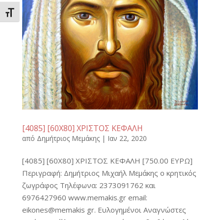
Εναλλαγή Μεγέθους Γραμμάτων
[4085] [60Χ80] ΧΡΙΣΤΟΣ ΚΕΦΑΛΗ
από
Δημήτριος Μεμάκης
|
Ιαν 22, 2020
[4085] [60Χ80] ΧΡΙΣΤΟΣ ΚΕΦΑΛΗ [750.00 ΕΥΡΩ]
Περιγραφή: Δημήτριος Μιχαήλ Μεμάκης ο κρητικός
ζωγράφος Τηλέφωνα: 2373091762 και
6976427960 www.memakis.gr email:
eikones@memakis gr. Ευλογημένοι Αναγνώστες