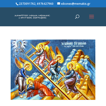
2373091762, 6976427960
eikones@memakis.gr