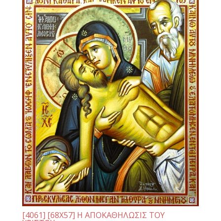
[4061] [68Χ57] Η ΑΠΟΚΑΘΗΛΩΣΙΣ ΤΟΥ