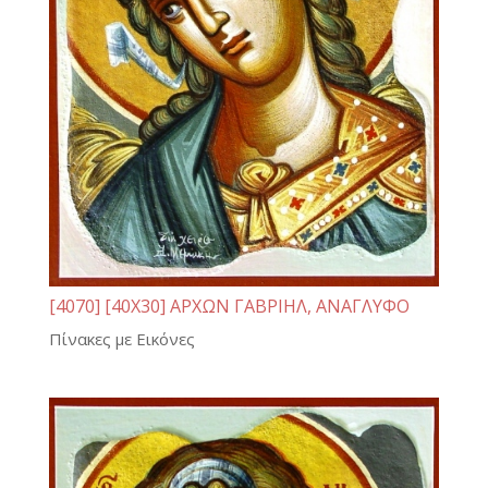
[4070] [40Χ30] ΑΡΧΩΝ ΓΑΒΡΙΗΛ, ΑΝΑΓΛΥΦΟ
Πίνακες με Εικόνες