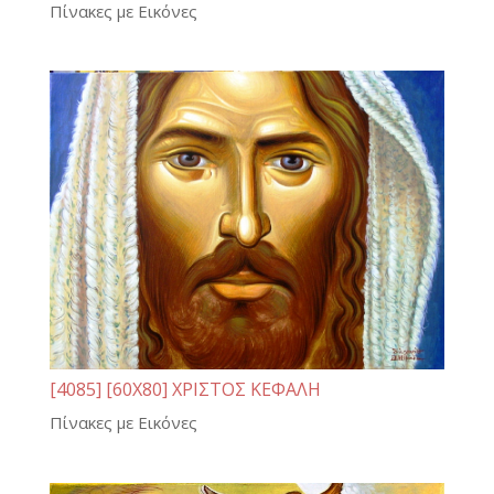
Πίνακες με Εικόνες
[4085] [60Χ80] ΧΡΙΣΤΟΣ ΚΕΦΑΛΗ
Πίνακες με Εικόνες