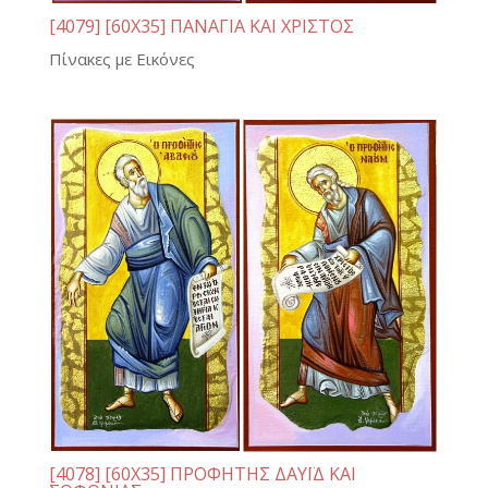
[4079] [60Χ35] ΠΑΝΑΓΙΑ ΚΑΙ ΧΡΙΣΤΟΣ
Πίνακες με Εικόνες
[4078] [60Χ35] ΠΡΟΦΗΤΗΣ ΔΑΥΪΔ ΚΑΙ