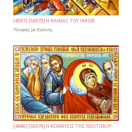
[4087] [50Χ70] Η ΚΛΙΜΑΞ ΤΟΥ ΙΑΚΩΒ
Πίνακες με Εικόνες
[4086] [50Χ70] Η ΚΟΙΜΗΣΙΣ ΤΗΣ ΘΕΟΤΟΚΟΥ