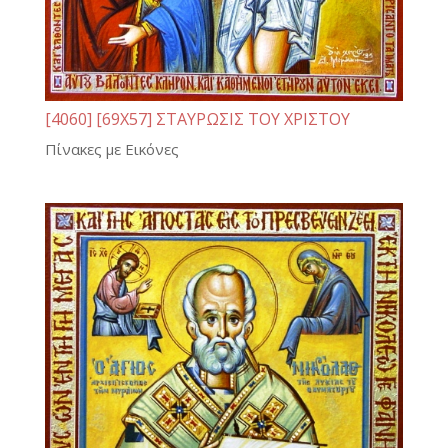
[4060] [69Χ57] ΣΤΑΥΡΩΣΙΣ ΤΟΥ ΧΡΙΣΤΟΥ
Πίνακες με Εικόνες