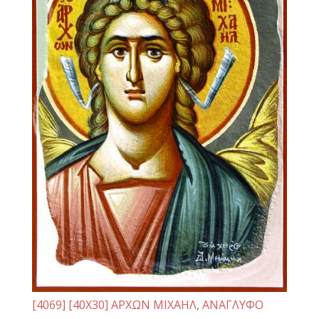
[4069] [40Χ30] ΑΡΧΩΝ ΜΙΧΑΗΛ, ΑΝΑΓΛΥΦΟ