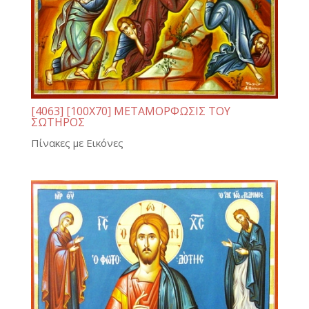
[4063] [100Χ70] ΜΕΤΑΜΟΡΦΩΣΙΣ ΤΟΥ
ΣΩΤΗΡΟΣ
Πίνακες με Εικόνες