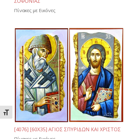
ΣΟΦΟΝΙΑΣ
Πίνακες με Εικόνες
Εναλλαγή Μεγέθους Γραμμάτων
[4076] [60Χ35] ΑΓΙΟΣ ΣΠΥΡΙΔΩΝ ΚΑΙ ΧΡΙΣΤΟΣ
Πίνακες με Εικόνες