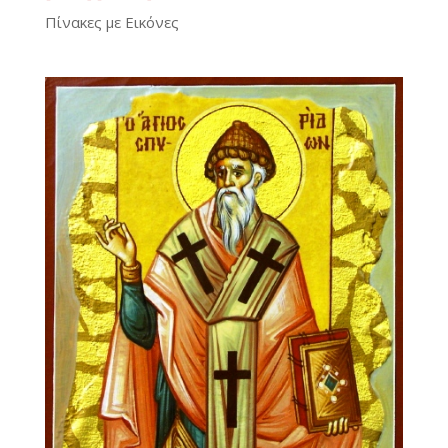
Πίνακες με Εικόνες