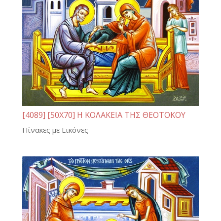
[4089] [50Χ70] Η ΚΟΛΑΚΕΙΑ ΤΗΣ ΘΕΟΤΟΚΟΥ
Πίνακες με Εικόνες