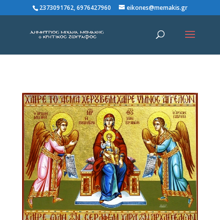
2373091762, 6976427960
eikones@memakis.gr