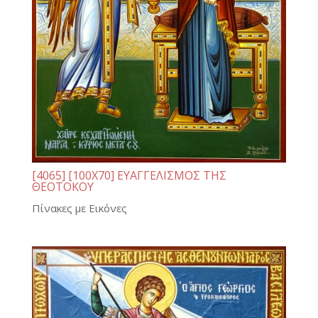
[4065] [100Χ70] ΕΥΑΓΓΕΛΙΣΜΟΣ ΤΗΣ
ΘΕΟΤΟΚΟΥ
Πίνακες με Εικόνες